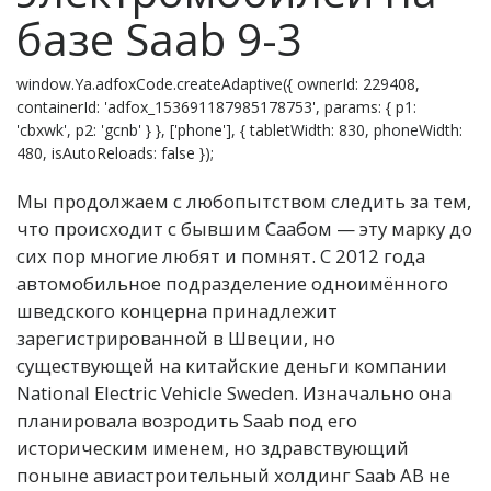
базе Saab 9-3
window.Ya.adfoxCode.createAdaptive({ ownerId: 229408,
containerId: 'adfox_153691187985178753', params: { p1:
'cbxwk', p2: 'gcnb' } }, ['phone'], { tabletWidth: 830, phoneWidth:
480, isAutoReloads: false });
Мы продолжаем с любопытством следить за тем,
что происходит с бывшим Саабом — эту марку до
сих пор многие любят и помнят. С 2012 года
автомобильное подразделение одноимённого
шведского концерна принадлежит
зарегистрированной в Швеции, но
существующей на китайские деньги компании
National Electric Vehicle Sweden. Изначально она
планировала возродить Saab под его
историческим именем, но здравствующий
поныне авиастроительный холдинг Saab AB не