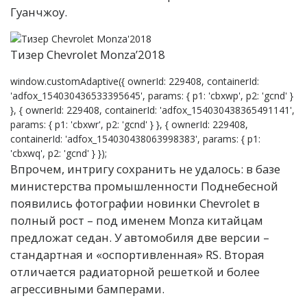
Гуанчжоу.
Тизер Chevrolet Monza’2018
window.customAdaptive({ ownerId: 229408, containerId:
'adfox_154030436533395645', params: { p1: 'cbxwp', p2: 'gcnd' }
}, { ownerId: 229408, containerId: 'adfox_154030438365491141',
params: { p1: 'cbxwr', p2: 'gcnd' } }, { ownerId: 229408,
containerId: 'adfox_154030438063998383', params: { p1:
'cbxwq', p2: 'gcnd' } });
Впрочем, интригу сохранить не удалось: в базе
министерства промышленности Поднебесной
появились фотографии новинки Chevrolet в
полный рост – под именем Monza китайцам
предложат седан. У автомобиля две версии –
стандартная и «оспортивленная» RS. Вторая
отличается радиаторной решеткой и более
агрессивными бамперами.