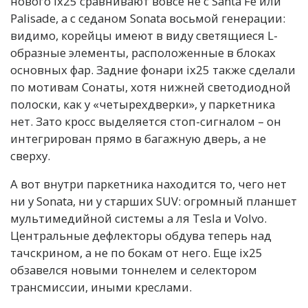
нового ix25 сравнивают вовсе не с Santa Fe или
Palisade, а с седаном Sonata восьмой генерации:
видимо, корейцы имеют в виду светящиеся L-
образные элементы, расположенные в блоках
основных фар. Задние фонари ix25 также сделали
по мотивам Сонаты, хотя нижней светодиодной
полоски, как у «четырехдверки», у паркетника
нет. Зато кросс выделяется стоп-сигналом – он
интегрирован прямо в багажную дверь, а не
сверху.
А вот внутри паркетника находится то, чего нет
ни у Sonata, ни у старших SUV: огромный планшет
мультимедийной системы а ля Tesla и Volvo.
Центральные дефлекторы обдува теперь над
тачскрином, а не по бокам от него. Еще ix25
обзавелся новыми тоннелем и селектором
трансмиссии, иными креслами.