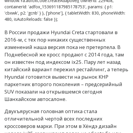
window.Ya.adfoxCode.createAdaptive({ ownerId: 229408,
containerId: 'adfox_153691187985178753', params: { p1:
'cbxwk', p2: 'gcnb' } }, ['phone'], { tabletWidth: 830, phoneWidth:
480, isAutoReloads: false });
В России продажи Hyundai Creta стартовали в
2016-м, с тех пор никаких существенных
изменений наша версия пока не претерпела. В
Поднебесной же кросс продают с 2014 года, там
он известен под индексом ix25. Пару лет назад
китайский вариант пережил рестайлинг, а теперь
Hyundai готовится вывести на рынок КНР
паркетник второго поколения – предсерийный
SUV показали на открывшемся сегодня
Шанхайском автосалоне.
Двухъярусная головная оптика стала
отличительной чертой всех последних
кроссоверов марки. При этом в Хёндэ дизайн