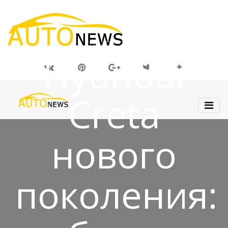
16 АПР 2019
Hyundai
Creta
нового
поколения: