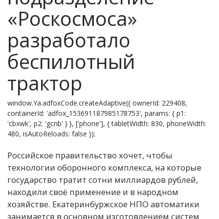
«Роскосмоса»
разработало
беспилотный
трактор
window.Ya.adfoxCode.createAdaptive({ ownerId: 229408,
containerId: 'adfox_153691187985178753', params: { p1:
'cbxwk', p2: 'gcnb' } }, ['phone'], { tabletWidth: 830, phoneWidth:
480, isAutoReloads: false });
Российское правительство хочет, чтобы
технологии оборонного комплекса, на которые
государство тратит сотни миллиардов рублей,
находили своё применение и в народном
хозяйстве. Екатеринбуржское НПО автоматики
занимается в основном изготовлением систем