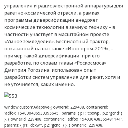
управления и радиоэлектронной аппаратуры для
ракетно-космической отрасли, а рамках
программы диверсификации внедряет
космические технологии в земную технику – в
частности участвует в масштабном проекте
«Умное земледелие». Беспилотный трактор,
показанный на выставке «Иннопром-2019», –
пример такой диверсификации: при его
разработке, по словам главы «Роскосмоса»
Дмитрия Рогозина, использован опыт
разработки систем управления для ракет, хотя и
не уточняется, каких именно.
window.customAdaptive({ ownerId: 229408, containerId:
'adfox_154030436533395645', params: { p1: 'cbxwp', p2: 'gcnd' }
}, { ownerId: 229408, containerId: 'adfox_154030438365491141',
params: { p1: 'cbxwr', p2: 'gcnd' } }, { ownerId: 229408,