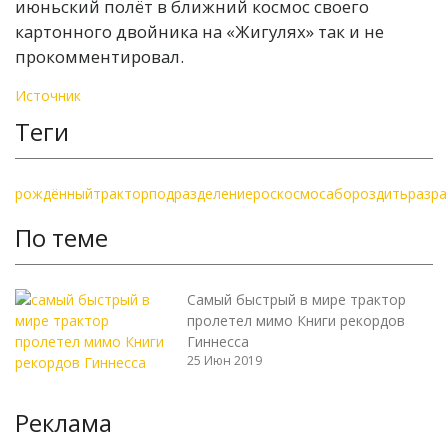
июньский полёт в ближний космос своего
картонного двойника на «Жигулях» так и не
прокомментировал.
Источник
Теги
рождённый
трактор
подразделение
роскосмоса
бороздить
разр
По теме
Самый быстрый в мире трактор
пролетел мимо Книги рекордов
Гиннесса
25 Июн 2019
Реклама