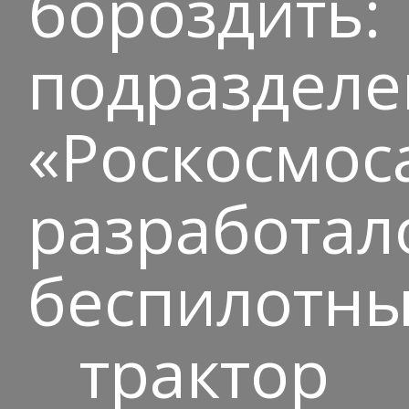
бороздить:
подразделе
«Роскосмос
разработал
беспилотн
трактор