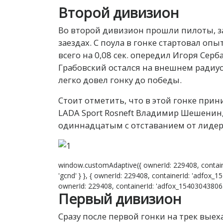
Второй дивизион
Во второй дивизион прошли пилоты, за
заездах. С поула в гонке стартовал оп
всего на 0,08 сек. опередил Игоря Серб
Грабовский остался на внешнем радиу
легко довел гонку до победы.
Стоит отметить, что в этой гонке пр
LADA Sport Rosneft Владимир Шешенин,
одиннадцатым с отставанием от лидера
window.customAdaptive({ ownerId: 229408, contain
'gcnd' } }, { ownerId: 229408, containerId: 'adfox_1
ownerId: 229408, containerId: 'adfox_15403043806399
Первый дивизион
Сразу после первой гонки на трек выех