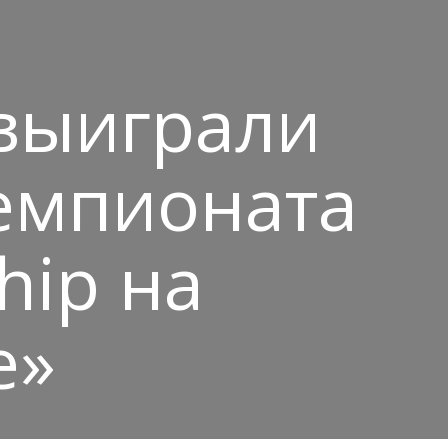
выиграли
чемпионата
hip на
е»