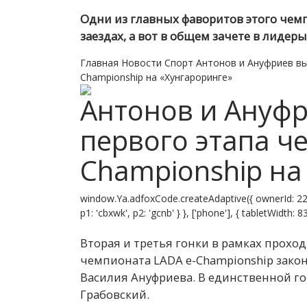
Одни из главных фаворитов этого чем
заездах, а вот в общем зачете в лидер
Главная
Новости
Спорт
Антонов и Ануфриев вы
Championship на «Хунгароринге»
Антонов и Ануфр
первого этапа ч
Championship на
window.Ya.adfoxCode.createAdaptive({ ownerId: 22
p1: 'cbxwk', p2: 'gcnb' } }, ['phone'], { tabletWidth:
В
торая и третья гонки в рамках прохо
чемпионата LADA e-Championship зако
Василия Ануфриева. В единственной г
Грабовский.