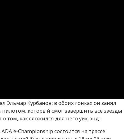
ал Эльмар Курбанов: в обоих гонках он занял
 пилотом, который смог завершить все заезды
 о том, как сложился для него уик-энд:
DA e-Championship состоится на трассе
езды к ней будут проходить с 18 по 26 мая.