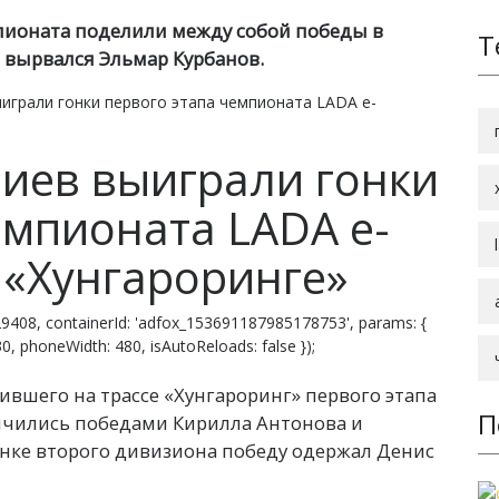
пионата поделили между собой победы в
Т
ы вырвался Эльмар Курбанов.
играли гонки первого этапа чемпионата LADA e-
иев выиграли гонки
емпионата LADA e-
 «Хунгароринге»
9408, containerId: 'adfox_153691187985178753', params: {
 830, phoneWidth: 480, isAutoReloads: false });
дившего на трассе «Хунгароринг» первого этапа
П
нчились победами Кирилла Антонова и
онке второго дивизиона победу одержал Денис