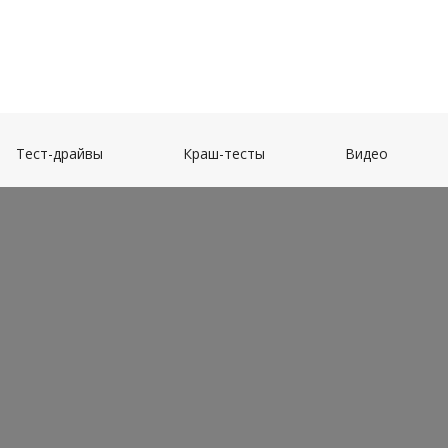
(current)
(current)
(current)
Тест-драйвы
Краш-тесты
Видео