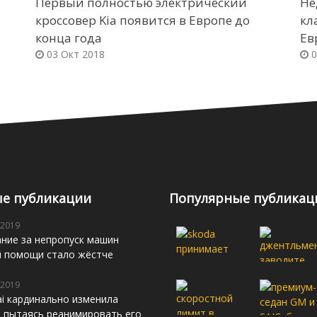
Первый полностью электрический
Не
кроссовер Kia появится в Европе до
кл
конца года
Ев
03 Окт 2018
0
е публикации
Популярные публикац
 2019
ние за непропуск машин
й помощи стало жёстче
 2019
i кардинально изменила
s, пытаясь реанимировать его