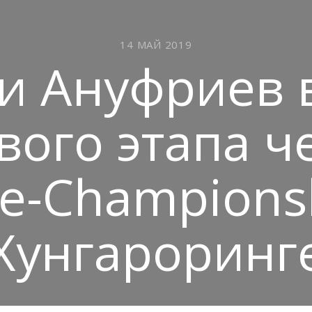
14 МАЙ 2019
 и Ануфриев 
вого этапа 
e-Champions
Хунгароринг