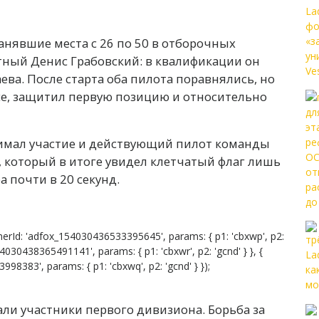
нявшие места с 26 по 50 в отборочных
ытный Денис Грабовский: в квалификации он
аева. После старта оба пилота поравнялись, но
се, защитил первую позицию и относительно
инимал участие и действующий пилот команды
 который в итоге увидел клетчатый флаг лишь
 почти в 20 секунд.
erId: 'adfox_154030436533395645', params: { p1: 'cbxwp', p2:
54030438365491141', params: { p1: 'cbxwr', p2: 'gcnd' } }, {
8383', params: { p1: 'cbxwq', p2: 'gcnd' } });
али участники первого дивизиона. Борьба за