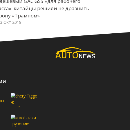
дешёвый GAC GS5 «для рабочего
Кирилл Вас
асса»: китайцы решили не дразнить
Camaro 2.0
ропу «Трампом»
03 Окт 2018
3 Окт 2018
ии