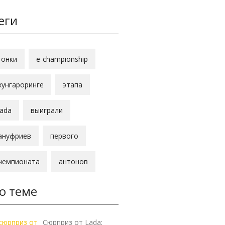
еги
гонки
e-championship
хунгароринге
этапа
lada
выиграли
ануфриев
первого
чемпионата
антонов
о теме
Сюрприз от Lada: