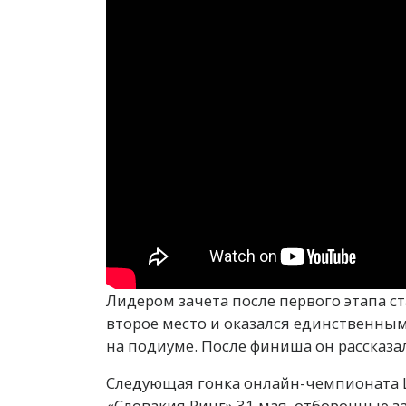
Лидером зачета после первого этапа ст
второе место и оказался единственным
на подиуме. После финиша он рассказал
Следующая гонка онлайн-чемпионата LA
«Словакия Ринг» 31 мая, отборочные за