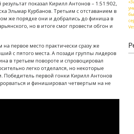
результат показал Кирилл Антонов – 1:51:902,
ска Эльмар Курбанов. Третьим с отставанием в
аком же порядке они и добрались до финиша в
арьянского, но в итоге смог провести обгон и
Р
м на первое место практически сразу же
ший с пятого места. А позади группы лидеров
ина в третьем повороте и спровоцировал
осительно легко отделался, но некоторые
и. Победитель первой гонки Кирилл Антонов
 прорваться и финишировал четвертым на не