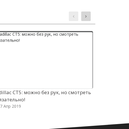
dillac CT5: можно без рук, но смотреть
Новый горо
язательно!
FLEX неужел
7 Апр 2019
17 Апр 2019