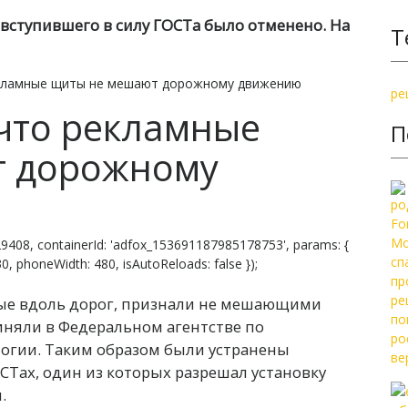
вступившего в силу ГОСТа было отменено. На
Т
екламные щиты не мешают дорожному движению
ре
что рекламные
П
т дорожному
9408, containerId: 'adfox_153691187985178753', params: {
 830, phoneWidth: 480, isAutoReloads: false });
ые вдоль дорог, признали не мешающими
няли в Федеральном агентстве по
огии. Таким образом были устранены
Тах, один из которых разрешал установку
.