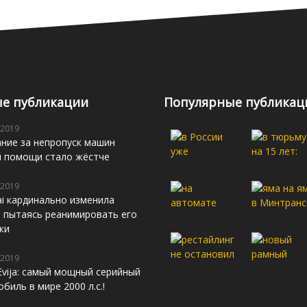
е публикации
Популярные публикац
 2019
ние за непропуск машин
й помощи стало жёстче
 2019
i кардинально изменила
s, пытаясь реанимировать его
жи
 2019
Evija: самый мощный серийный
биль в мире 2000 л.с.!