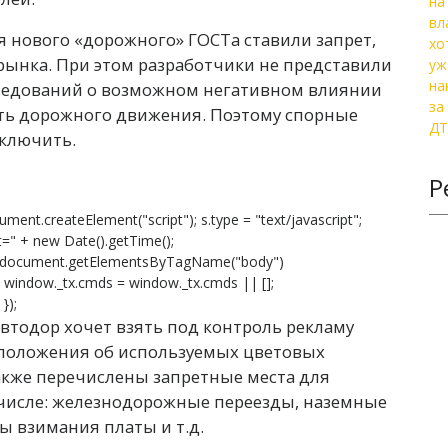
я нового «дорожного» ГОСТа ставили запрет,
 рынка. При этом разработчики не представили
следований о возможном негативном влиянии
ть дорожного движения. Поэтому спорные
сключить.
Р
ument.createElement("script"); s.type = "text/javascript";
s?t=" + new Date().getTime();
 document.getElementsByTagName("body")
}; window._tx.cmds = window._tx.cmds || [];
});
савтодор хочет взять под контроль рекламу
ь положения об используемых цветовых
акже перечислены запретные места для
числе: железнодорожные переезды, наземные
ы взимания платы и т.д.