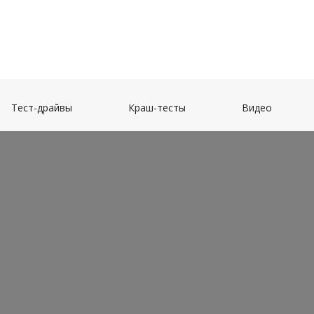
(current)
(current)
(current)
Тест-драйвы
Краш-тесты
Видео