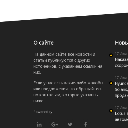
О сайте
Новы
17 Июл
На данном сайте все новости и
Наказа
статьи публикуются с других
скоро
источников, с указанием ссылки на
них.
17 Июл
Если у вас есть какие-либо жалобы
Hyunda
или предложения, то обращайтесь
Solari
по контактам, которые указанны
прода
ниже.
17 Июл
Powered by
Lotus 
автомо