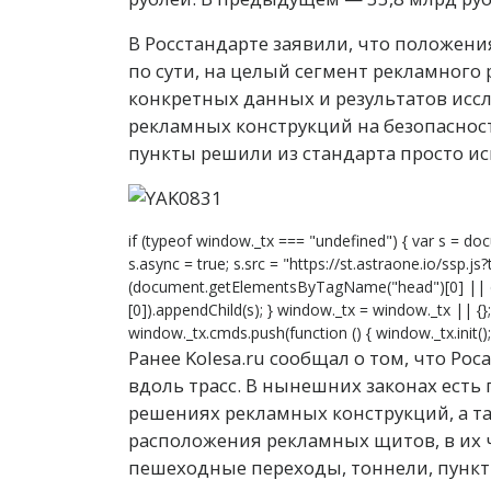
В Росстандарте заявили, что положени
по сути, на целый сегмент рекламного
конкретных данных и результатов ис
рекламных конструкций на безопаснос
пункты решили из стандарта просто и
if (typeof window._tx === "undefined") { var s = doc
s.async = true; s.src = "https://st.astraone.io/ssp.j
(document.getElementsByTagName("head")[0] ||
[0]).appendChild(s); } window._tx = window._tx || {
window._tx.cmds.push(function () { window._tx.init(); 
Ранее Kolesa.ru сообщал о том, что Ро
вдоль трасс. В нынешних законах ест
решениях рекламных конструкций, а т
расположения рекламных щитов, в их 
пешеходные переходы, тоннели, пункт