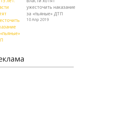
власти хотят
ужесточить наказание
за «пьяные» ДТП
10 Апр 2019
еклама