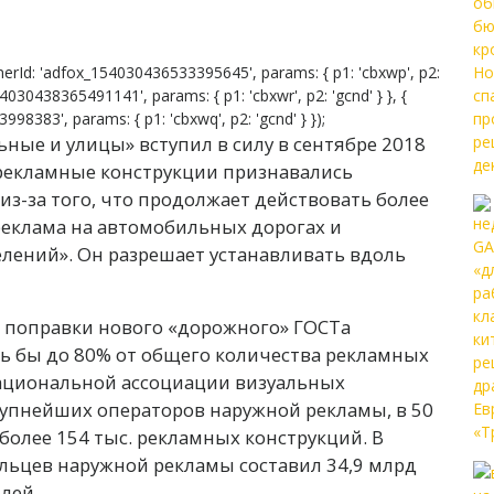
erId: 'adfox_154030436533395645', params: { p1: 'cbxwp', p2:
54030438365491141', params: { p1: 'cbxwr', p2: 'gcnd' } }, {
8383', params: { p1: 'cbxwq', p2: 'gcnd' } });
ные и улицы» вступил в силу в сентябре 2018
е рекламные конструкции признавались
з-за того, что продолжает действовать более
реклама на автомобильных дорогах и
елений». Он разрешает устанавливать вдоль
е поправки нового «дорожного» ГОСТа
ось бы до 80% от общего количества рекламных
Национальной ассоциации визуальных
упнейших операторов наружной рекламы, в 50
более 154 тыс. рекламных конструкций. В
ьцев наружной рекламы составил 34,9 млрд
лей.