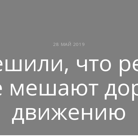
28 МАЙ 2019
ешили, что 
е мешают до
движению