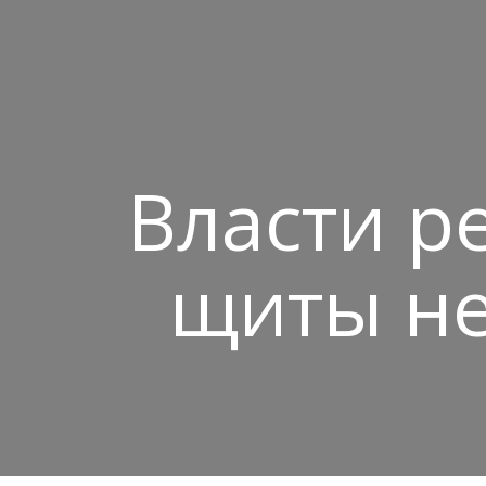
Власти р
щиты н