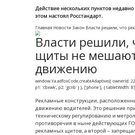
Действие нескольких пунктов недавно 
этом настоял Росстандарт.
Главная
Новости
Закон
Власти решили, что р
Власти решили, 
щиты не мешаю
движению
window.Ya.adfoxCode.createAdaptive({ ownerId: 22
p1: 'cbxwk', p2: 'gcnb' } }, ['phone'], { tabletWidth:
Рекламные конструкции, расположенн
движению водителей. Это решение при
техническому регулированию и метрол
противоречия в ныне действующих ГОС
рекламных щитов, а второй – запрещал