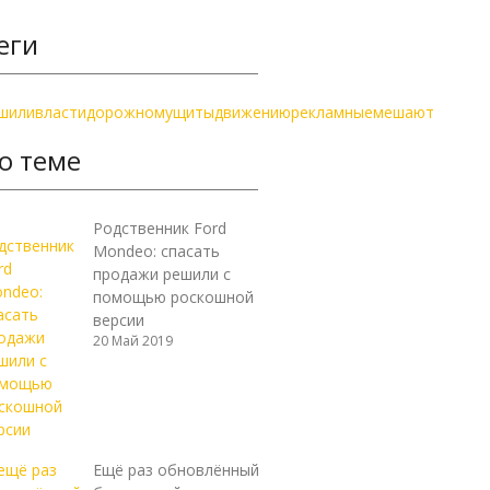
еги
шили
власти
дорожному
щиты
движению
рекламные
мешают
о теме
Родственник Ford
Mondeo: спасать
продажи решили с
помощью роскошной
версии
20 Май 2019
Ещё раз обновлённый