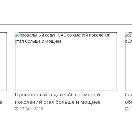
Провальный седан GAC со сменой
Ca
да
поколений стал больше и мощнее
об
17 Апр 2019
1