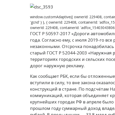
window.customAdaptive({ ownerId: 229408, contain
'gcnd' } }, { ownerId: 229408, containerId: 'adfox_1
ownerId: 229408, containerId: 'adfox_15403043806399
ГОСТ Р 50597-2017 «Дороги автомобиль
года. Согласно ему, с июля 2019-го вс
незаконными. Отсрочка понадобилась и
старый ГОСТ Р 52044-2003 «Наружная 
территориях городских и сельских пос
дорог наружную рекламу.
Как сообщает РБК, если бы отложенны
вступили в силу, то вне закона оказал
конструкций в стране. По подсчётам 
коммуникаций, которая объединяет кр
крупнейших городах РФ в апреле было 
прошлом году суммарный доход владел
рублей. В предыдущем — 33,8 млрд руб