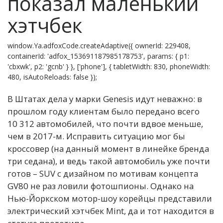
показал маленький
хэтчбек
window.Ya.adfoxCode.createAdaptive({ ownerId: 229408,
containerId: 'adfox_153691187985178753', params: { p1:
'cbxwk', p2: 'gcnb' } }, ['phone'], { tabletWidth: 830, phoneWidth:
480, isAutoReloads: false });
В Штатах дела у марки Genesis идут неважно: в
прошлом году клиентам было передано всего
10 312 автомобилей, что почти вдвое меньше,
чем в 2017-м. Исправить ситуацию мог бы
кроссовер (на данный момент в линейке бренда
три седана), и ведь такой автомобиль уже почти
готов – SUV с дизайном по мотивам концепта
GV80 не раз ловили фотошпионы. Однако на
Нью-Йоркском мотор-шоу корейцы представили
электрический хэтчбек Mint, да и тот находится в