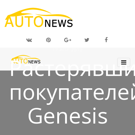
17 АПР 2019
Растерявш
покупателе
Genesis