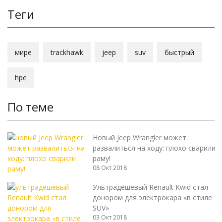
Теги
мире
trackhawk
jeep
suv
быстрый
hpe
По теме
Новый Jeep Wrangler может
развалиться на ходу: плохо сварили
раму!
08 Окт 2018
Ультрадёшевый Renault Kwid стал
донором для электрокара «в стиле
SUV»
03 Окт 2018