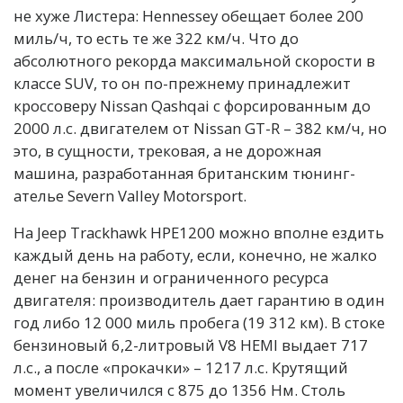
не хуже Листера: Hennessey обещает более 200
миль/ч, то есть те же 322 км/ч. Что до
абсолютного рекорда максимальной скорости в
классе SUV, то он по-прежнему принадлежит
кроссоверу Nissan Qashqai с форсированным до
2000 л.с. двигателем от Nissan GT-R – 382 км/ч, но
это, в сущности, трековая, а не дорожная
машина, разработанная британским тюнинг-
ателье Severn Valley Motorsport.
На Jeep Trackhawk HPE1200 можно вполне ездить
каждый день на работу, если, конечно, не жалко
денег на бензин и ограниченного ресурса
двигателя: производитель дает гарантию в один
год либо 12 000 миль пробега (19 312 км). В стоке
бензиновый 6,2-литровый V8 HEMI выдает 717
л.с., а после «прокачки» – 1217 л.с. Крутящий
момент увеличился с 875 до 1356 Нм. Столь