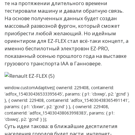
те на протяжении длительного времени
тестировали машину и давали обратную связь.
На основе полученных данных будет создан
массовый развозной фургон, который сможет
приобрести любой желающий. Но идейным
ориентиром для EZ-FLEX стал всё-таки концепт, а
именно беспилотный электровэн EZ-PRO,
показанный осенью прошлого года на выставке
грузового транспорта IAA в Ганновере.
window.customAdaptive({ ownerId: 229408, containerId:
'adfox_154030436533395645', params: { p1: 'cbxwp', p2: 'gcnd' }
}, { ownerId: 229408, containerId: 'adfox_154030438365491141',
params: { p1: 'cbxwr', p2: 'gcnd' } }, { ownerId: 229408,
containerId: 'adfox_154030438063998383', params: { p1:
'cbxwq', p2: 'gcnd' } });
Суть идеи такова: в ближайшие десятилетия
населения городов будет расти, интернет-