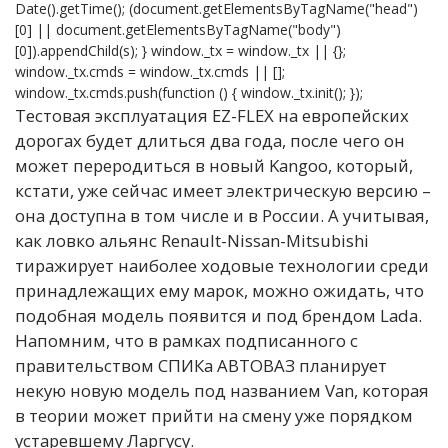
Date().getTime(); (document.getElementsByTagName("head")
[0] || document.getElementsByTagName("body")
[0]).appendChild(s); } window._tx = window._tx || {};
window._tx.cmds = window._tx.cmds || [];
window._tx.cmds.push(function () { window._tx.init(); });
Тестовая эксплуатация EZ-FLEX на европейских
дорогах будет длиться два года, после чего он
может переродиться в новый Kangoo, который,
кстати, уже сейчас имеет электрическую версию –
она доступна в том числе и в России. А учитывая,
как ловко альянс Renault-Nissan-Mitsubishi
тиражирует наиболее ходовые технологии среди
принадлежащих ему марок, можно ожидать, что
подобная модель появится и под брендом Lada.
Напомним, что в рамках подписанного с
правительством СПИКа АВТОВАЗ планирует
некую новую модель под названием Van, которая
в теории может прийти на смену уже порядком
устаревшему Ларгусу.