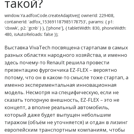
такой?
window.Ya.adfoxCode.createAdaptive({ ownerId: 229408,
containerId: 'adfox_153691187985178753', params: { p1:
'cbxwk', p2: 'gcnb' } }, ['phone'], { tabletWidth: 830, phoneWidth:
480, isAutoReloads: false });
Выставка VivaTech посвящена стартапам в самых
разных областях народного хозяйства, и именно
здесь почему-то Renault решила провести
презентацию фургончика EZ-FLEX – вероятно
потому, что он в каком-то смысле тоже стартап, а
именно экспериментальная инновационная
модель. Несмотря на специфическую, если не
сказать топорную внешность, EZ-FLEX – это не
концепт, а вполне реальный автомобиль,
который даже будет выпущен небольшим
тиражом (объём не уточняется) и отдан в лизинг
европейским транспортным компаниям, чтобы