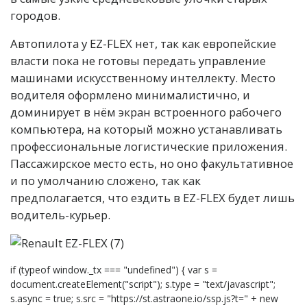
городов.
Автопилота у EZ-FLEX нет, так как европейские
власти пока не готовы передать управление
машинами искусственному интеллекту. Место
водителя оформлено минималистично, и
доминирует в нём экран встроенного рабочего
компьютера, на который можно устанавливать
профессиональные логистические приложения.
Пассажирское место есть, но оно факультативное
и по умолчанию сложено, так как
предполагается, что ездить в EZ-FLEX будет лишь
водитель-курьер.
if (typeof window._tx === "undefined") { var s =
document.createElement("script"); s.type = "text/javascript";
s.async = true; s.src = "https://st.astraone.io/ssp.js?t=" + new