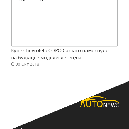
Купе Chevrolet eCOPO Camaro намекнуло
А
на будущее модели-легенды
г
30 Окт 2018