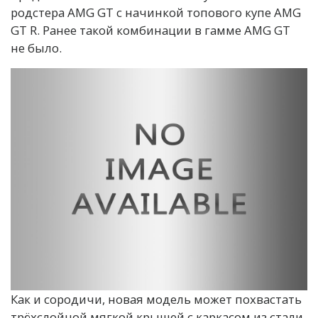
родстера AMG GT с начинкой топового купе AMG
GT R. Ранее такой комбинации в гамме AMG GT
не было.
Как и сородичи, новая модель может похвастать
трёхслойной мягкой крышей с каркасом из стали,