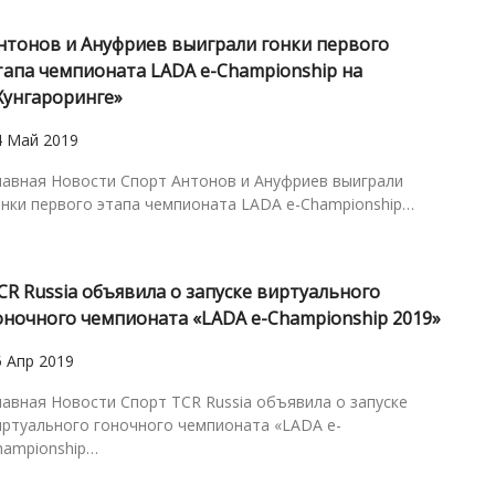
нтонов и Ануфриев выиграли гонки первого
тапа чемпионата LADA e-Championship на
Хунгароринге»
4 Май 2019
лавная Новости Спорт Антонов и Ануфриев выиграли
онки первого этапа чемпионата LADA e-Championship…
CR Russia объявила о запуске виртуального
оночного чемпионата «LADA e-Championship 2019»
5 Апр 2019
лавная Новости Спорт TCR Russia объявила о запуске
иртуального гоночного чемпионата «LADA e-
hampionship…