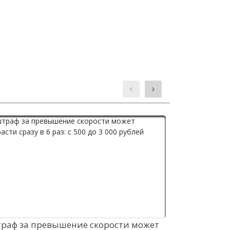
раф за превышение скорости может
Новый крос