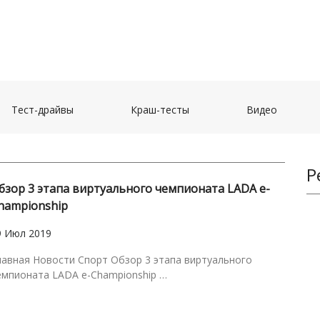
(current)
(current)
(current)
Тест-драйвы
Краш-тесты
Видео
Р
бзор 3 этапа виртуального чемпионата LADA e-
hampionship
9 Июл 2019
лавная Новости Спорт Обзор 3 этапа виртуального
емпионата LADA e-Championship …