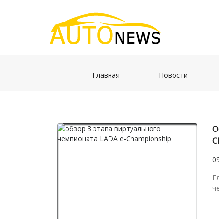
(current)
(current)
Главная
Новости
О
C
0
Г
ч