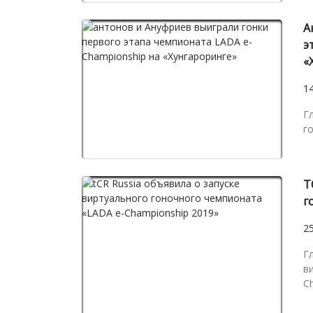
А
э
«
1
Г
г
T
г
2
Г
в
C