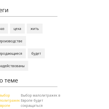
еги
заз
цеха
жить
производстве
продающиеся
будет
задействованы
о теме
Выбор малолитражек в
Европе будет
сокращаться