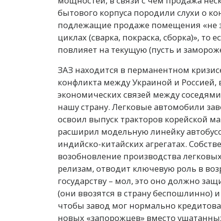
мощностей, в связи с чем продажа нес
бытового корпуса породили слухи о кон
подлежащие продаже помещения «не 
циклах (сварка, покраска, сборка)», то 
повлияет на текущую (пусть и заморо
ЗАЗ находится в перманентном кризисе
конфликта между Украиной и Россией,
экономических связей между соседями
нашу страну. Легковые автомобили зав
освоил выпуск тракторов корейской ма
расширил модельную линейку автобусов
индийско-китайских агрегатах. Собств
возобновление производства легковых 
релизам, отводит ключевую роль в во
государству – мол, это оно должно за
(они ввозятся в страну беспошлинно) 
чтобы завод мог нормально кредитоват
новых «запорожцев» вместо ушатанных