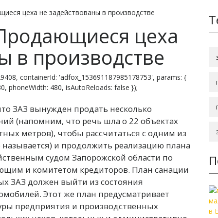
щиеся цеха не задействованы в производстве
Т
 Продающиеся цеха
ы в производстве
9408, containerId: 'adfox_153691187985178753', params: {
 830, phoneWidth: 480, isAutoReloads: false });
что ЗАЗ вынужден продать несколько
й (напомним, что речь шла о 22 объектах
ных метров), чтобы рассчитаться с одним из
е называется) и продолжить реализацию плана
яйственным судом Запорожской области по
П
ющим и комитетом кредиторов. План санации
рых ЗАЗ должен выйти из состояния
омобилей. Этот же план предусматривает
уры предприятия и производственных