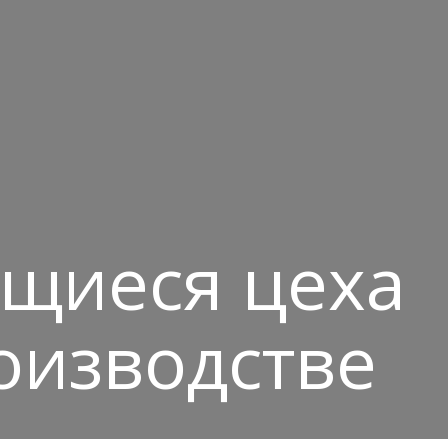
ющиеся цеха
оизводстве