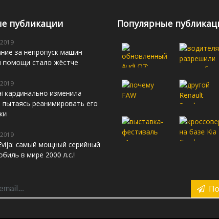
е публикации
Популярные публикац
 2019
ние за непропуск машин
й помощи стало жёстче
 2019
i кардинально изменила
s, пытаясь реанимировать его
жи
 2019
Evija: самый мощный серийный
биль в мире 2000 л.с.!
По