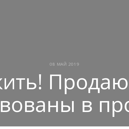
08 МАЙ 2019
жить! Прода
твованы в пр