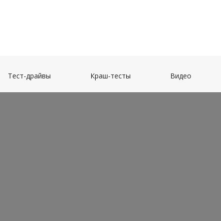
(current)
(current)
(current)
Тест-драйвы
Краш-тесты
Видео