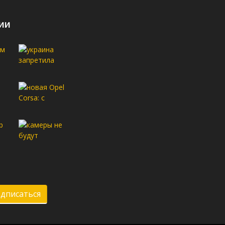
ии
дписаться