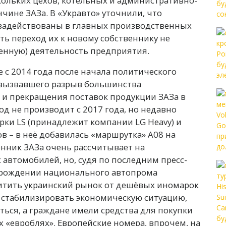
кольких цехов, котельных и административно-
чине ЗАЗа. В «Укравто» уточнили, что
задействованы в главных производственных
есть переход их к новому собственнику не
женную) деятельность предприятия.
 с 2014 года после начала политического
 вызвавшего разрыв большинства
 и прекращения поставок продукции ЗАЗа в
од не производит с 2017 года, но недавно
рки LS (принадлежит компании LG Heavy) и
 – в неё добавилась «маршрутка» A08 на
енник ЗАЗа очень рассчитывает на
автомобилей, но, судя по последним пресс-
зрождении национального автопрома
щитить украинский рынок от дешёвых иномарок
и стабилизировать экономическую ситуацию,
ься, а граждане имели средства для покупки
 «евроблях». Европейские номера, впрочем, на