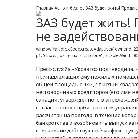
Главная
Авто и бизнес
ЗАЗ будет жить! Продаю
ЗАЗ будет жить!
не задействован
window.Ya.adfoxCode.createAdaptive({ ownerId: 22
p1: 'cbxwk', p2: 'gcnb' } }, ['phone'], { tabletWidth:
Пресс-служба «Укравто» подтвердила, 
принадлежащих ему нежилых помещени
общей площадью 142,2 тысячи квадрат
несговорчивых кредиторов (его имя н
санации, утверждённого в апреле Хоз
согласованию с арбитражным управля
рассчитан на полгода, в течение кото
банкротства и возобновить выпуск авт
сохранение действующей инфраструкт