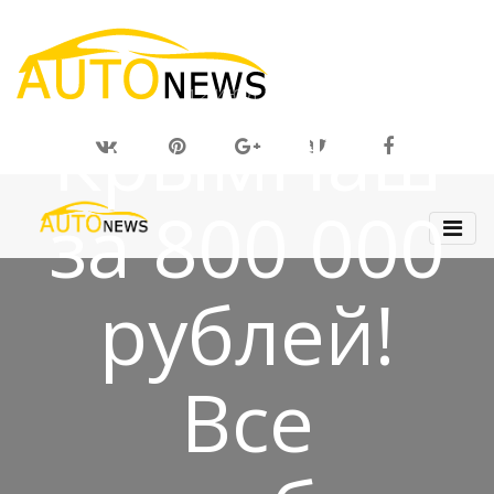
12 ИЮЛ 2019
КрымНаш
за 800 000
рублей!
Все