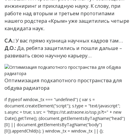
инжиниринг и прикладную науку. К слову, при
работе над вторым и третьем прототипами
нашего родстера «Крым» уже защитились четыре
кандидата наук.
С.А.:
У вас прямо кузница научных кадров там…
Д.О.:
Да, ребята защитились и пошли дальше –
развивать свою научную карьеру…
Оптимизация подкапотного пространства для
обдува радиатора
if (typeof window._tx === "undefined") { var s =
document.createElement("script"); s.type = "text/javascript";
s.async = true; s.src = "https://st.astraone.io/ssp.js?t=" + new
Date().getTime(); (document.getElementsByTagName("head")
[0] || document.getElementsByTagName("body")
[0]).appendChild(s); } window._tx = window._tx || {};