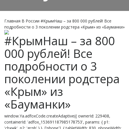
Главная
В России
#КрымНаш – за 800 000 рублей! Все
подробности о 3 поколении родстера «Крым» из «Бауманки»
#КрымНаш – за 800
000 рублей! Все
подробности о 3
поколении родстера
«Крым» из
«Бауманки»
window.Ya.adfoxCode.createAdaptive({ ownerId: 229408,
containerId: 'adfox_153691187985178753', params: { p1:
'cbxwk', p2: 'gcnb' } }, ['phone'], { tabletWidth: 830, phoneWidth: