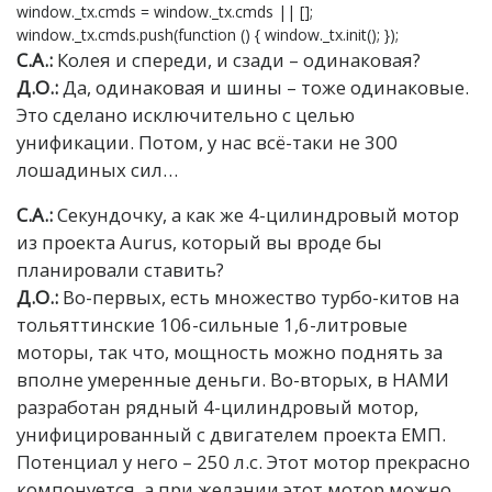
window._tx.cmds = window._tx.cmds || [];
window._tx.cmds.push(function () { window._tx.init(); });
С.А.:
Колея и спереди, и сзади – одинаковая?
Д.О.:
Да, одинаковая и шины – тоже одинаковые.
Это сделано исключительно с целью
унификации. Потом, у нас всё-таки не 300
лошадиных сил…
С.А.:
Секундочку, а как же 4-цилиндровый мотор
из проекта Aurus, который вы вроде бы
планировали ставить?
Д.О.:
Во-первых, есть множество турбо-китов на
тольяттинские 106-сильные 1,6-литровые
моторы, так что, мощность можно поднять за
вполне умеренные деньги. Во-вторых, в НАМИ
разработан рядный 4-цилиндровый мотор,
унифицированный с двигателем проекта ЕМП.
Потенциал у него – 250 л.с. Этот мотор прекрасно
компонуется, а при желании этот мотор можно