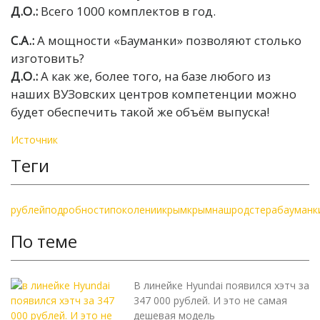
Д.О.:
Всего 1000 комплектов в год.
С.А.:
А мощности «Бауманки» позволяют столько
изготовить?
Д.О.:
А как же, более того, на базе любого из
наших ВУЗовских центров компетенции можно
будет обеспечить такой же объём выпуска!
Источник
Теги
рублей
подробности
поколении
крым
крымнаш
родстера
бауманк
По теме
В линейке Hyundai появился хэтч за
347 000 рублей. И это не самая
дешевая модель