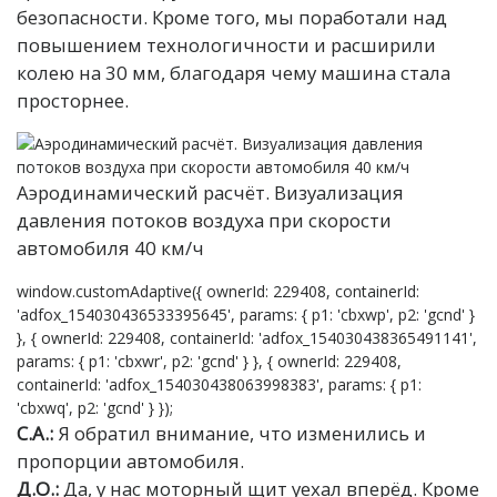
безопасности. Кроме того, мы поработали над
повышением технологичности и расширили
колею на 30 мм, благодаря чему машина стала
просторнее.
Аэродинамический расчёт. Визуализация
давления потоков воздуха при скорости
автомобиля 40 км/ч
window.customAdaptive({ ownerId: 229408, containerId:
'adfox_154030436533395645', params: { p1: 'cbxwp', p2: 'gcnd' }
}, { ownerId: 229408, containerId: 'adfox_154030438365491141',
params: { p1: 'cbxwr', p2: 'gcnd' } }, { ownerId: 229408,
containerId: 'adfox_154030438063998383', params: { p1:
'cbxwq', p2: 'gcnd' } });
С.А.:
Я обратил внимание, что изменились и
пропорции автомобиля.
Д.О.:
Да, у нас моторный щит уехал вперёд. Кроме