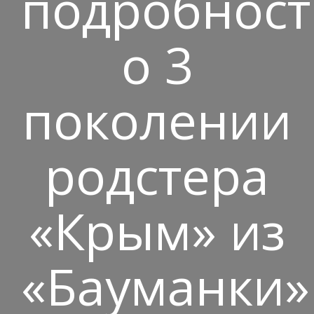
подробност
о 3
поколении
родстера
«Крым» из
«Бауманки»