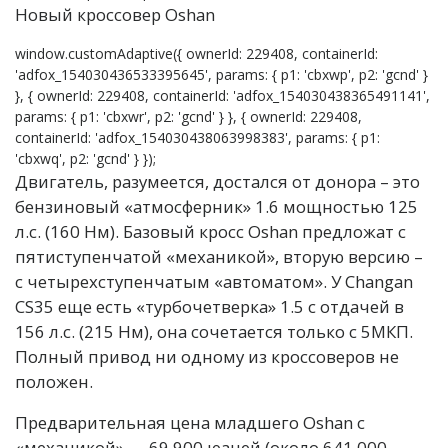
Новый кроссовер Oshan
window.customAdaptive({ ownerId: 229408, containerId:
'adfox_154030436533395645', params: { p1: 'cbxwp', p2: 'gcnd' }
}, { ownerId: 229408, containerId: 'adfox_154030438365491141',
params: { p1: 'cbxwr', p2: 'gcnd' } }, { ownerId: 229408,
containerId: 'adfox_154030438063998383', params: { p1:
'cbxwq', p2: 'gcnd' } });
Двигатель, разумеется, достался от донора – это
бензиновый «атмосферник» 1.6 мощностью 125
л.с. (160 Нм). Базовый кросс Oshan предложат с
пятиступенчатой «механикой», вторую версию –
с четырехступенчатым «автоматом». У Changan
CS35 еще есть «турбочетверка» 1.5 с отдачей в
156 л.с. (215 Нм), она сочетается только с 5МКП.
Полный привод ни одному из кроссоверов не
положен.
Предварительная цена младшего Oshan с
«механикой» — 69 900 юаней (около 641 000