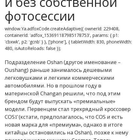
и без собственной
фотосессии
window.Ya.adfoxCode.createAdaptive({ ownerId: 229408,
containerId: 'adfox_153691187985178753', params: { p1:
'cbxwk', p2: 'gcnb' } }, ['phone'], { tabletWidth: 830, phoneWidth:
480, isAutoReloads: false });
Подразделение Oshan (другое именование –
Oushang) раньше занималось дешевыми
легковушками и легкими коммерческими
автомобилями. Но в прошлом году в
материнской Changan решили, что под этим
брендом будут выпускать «премиальные»
модели. Первенцем стал трехрядный кроссовер
COS1̊ (кстати, предполагалось, что COS и есть
новая марка для «премиума», однако в итоге
китайцы остановились на Oshan), позже к нему