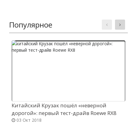
Популярное
Китайский Крузак пошёл «неверной
У
дорогой»: первый тест-драйв Roewe RX8
M
03 Окт 2018