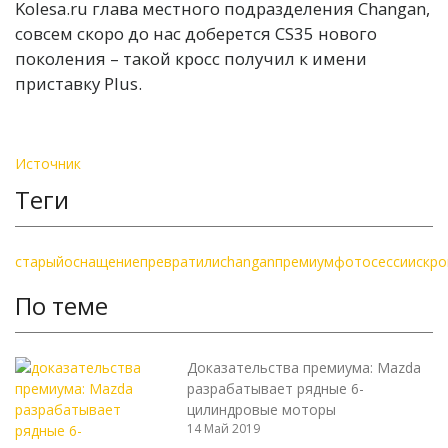
Kolesa.ru глава местного подразделения Changan,
совсем скоро до нас доберется CS35 нового
поколения – такой кросс получил к имени
приставку Plus.
Источник
Теги
старый
оснащение
превратили
changan
премиум
фотосессии
скр
По теме
Доказательства премиума: Mazda
разрабатывает рядные 6-
цилиндровые моторы
14 Май 2019