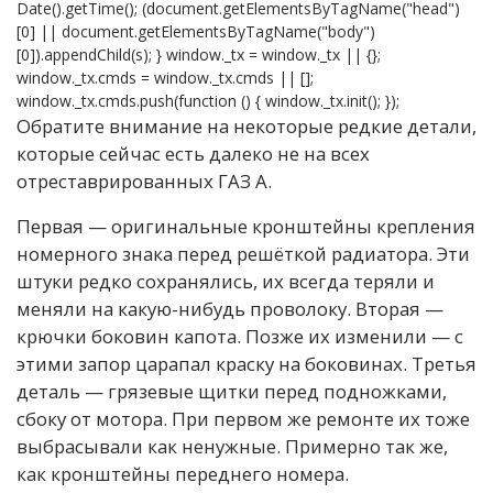
Date().getTime(); (document.getElementsByTagName("head")
[0] || document.getElementsByTagName("body")
[0]).appendChild(s); } window._tx = window._tx || {};
window._tx.cmds = window._tx.cmds || [];
window._tx.cmds.push(function () { window._tx.init(); });
Обратите внимание на некоторые редкие детали,
которые сейчас есть далеко не на всех
отреставрированных ГАЗ А.
Первая — оригинальные кронштейны крепления
номерного знака перед решёткой радиатора. Эти
штуки редко сохранялись, их всегда теряли и
меняли на какую-нибудь проволоку. Вторая —
крючки боковин капота. Позже их изменили — с
этими запор царапал краску на боковинах. Третья
деталь — грязевые щитки перед подножками,
сбоку от мотора. При первом же ремонте их тоже
выбрасывали как ненужные. Примерно так же,
как кронштейны переднего номера.