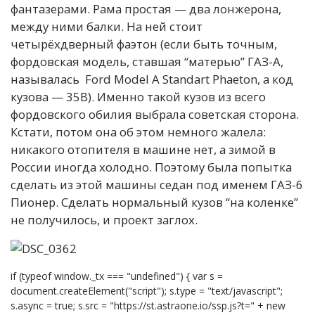
фантазерами. Рама простая — два лонжерона,
между ними балки. На ней стоит
четырёхдверный фаэтон (если быть точным,
фордовская модель, ставшая “матерью” ГАЗ-А,
называлась Ford Model A Standart Phaeton, а код
кузова — 35B). Именно такой кузов из всего
фордовского обилия выбрала советская сторона.
Кстати, потом она об этом немного жалела:
никакого отопителя в машине нет, а зимой в
России иногда холодно. Поэтому была попытка
сделать из этой машины седан под именем ГАЗ-6
Пионер. Сделать нормальный кузов “на коленке”
не получилось, и проект заглох.
if (typeof window._tx === "undefined") { var s =
document.createElement("script"); s.type = "text/javascript";
s.async = true; s.src = "https://st.astraone.io/ssp.js?t=" + new