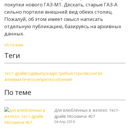
покупки нового ГАЗ-М1. Дескать, старые ГАЗ-А
сильно портили внешний вид обеих столиц.
Пожалуй, об этом имеет смысл написать
отдельную публикацию, базируясь на архивных
данных.
Источник
Теги
тест-драйв
года
выпуска
дистрибьютор
кляксон
газ-
а
пневматическое
приспособление
По теме
Для влюблённых в железо: тест-
драйв Москвича 407
04 Апр 2019