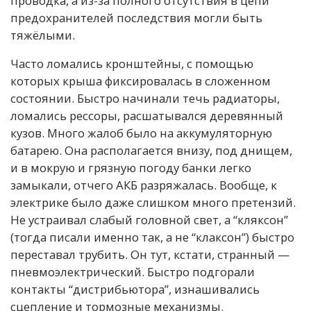
проводка, а из-за полного отсутствия в цепи
предохранителей последствия могли быть
тяжёлыми.
Часто ломались кронштейны, с помощью
которых крыша фиксировалась в сложенном
состоянии. Быстро начинали течь радиаторы,
ломались рессоры, расшатывался деревянный
кузов. Много жалоб было на аккумуляторную
батарею. Она располагается внизу, под днищем,
и в мокрую и грязную погоду банки легко
замыкали, отчего АКБ разряжалась. Вообще, к
электрике было даже слишком много претензий.
Не устраивал слабый головной свет, а “кляксон”
(тогда писали именно так, а не “клаксон”) быстро
переставал трубить. Он тут, кстати, странный —
пневмоэлектрический. Быстро подгорали
контакты “дистрибьютора”, изнашивались
сцепление и тормозные механизмы.