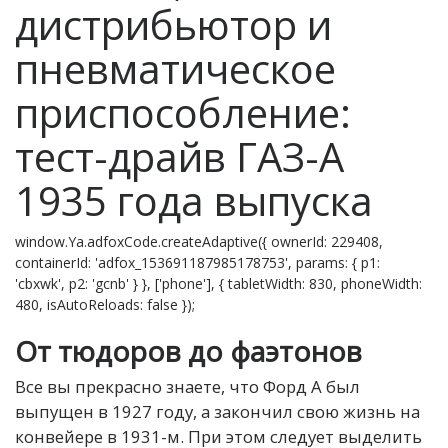
дистрибьютор и
пневматическое
приспособление:
тест-драйв ГАЗ-А
1935 года выпуска
window.Ya.adfoxCode.createAdaptive({ ownerId: 229408,
containerId: 'adfox_153691187985178753', params: { p1:
'cbxwk', p2: 'gcnb' } }, ['phone'], { tabletWidth: 830, phoneWidth:
480, isAutoReloads: false });
От тюдоров до фаэтонов
В
се вы прекрасно знаете, что Форд А был
выпущен в 1927 году, а закончил свою жизнь на
конвейере в 1931-м. При этом следует выделить