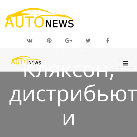
14 ИЮН 2019
Кляксон,
дистрибью
и