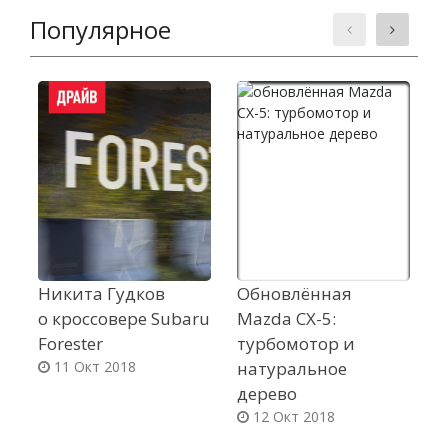
Популярное
Никита Гудков
Обновлённая
Н
о кроссовере Subaru
Mazda CX-5:
д
Forester
турбомотор и
п
11 Окт 2018
натуральное
с
дерево
12 Окт 2018