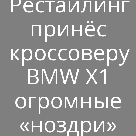
Рестайлинг
принёс
кроссоверу
BMW X1
огромные
«ноздри»