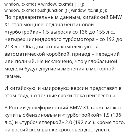
window._tx.cmds = window._tx.cmds || [];
window._tx.cmds.push(function () { window._tx.init(); });
По предварительным данным, китайский BMW
X1 стал мощнее: отдача бензиновой
«турботройки» 1.5 выросла со 136 до 155 л.с.,
четырехцилиндрового турбомотора – со 192 до
213 л.с. Оба двигателя комплектуются
автоматической коробкой, привод – передний
или полный. Не исключено, что у глобальной
модели будут другие изменения в моторной
гамме.
И китайскую, и «мировую» версии представят в
этом году, но точные сроки пока неизвестны.
В России дореформенный BMW X1 также можно
купить с бензиновыми «турботройкой» 1.5 (136
л.с.) и «турбочетверкой» 2.0 (192 л.с.). Кроме того,
на российском рынке кроссовер доступен с