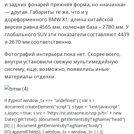
и задних фонарей прежняя форма, но «начинка»
— другая. Габариты те же, что и у
дореформенного BMW X1: длина китайской
версии равна 4565 мм, колесная база – 2780 мм. У
глобального SUV эти показатели составляют 4439
и 2670 мм соответственно.
Фотографий интерьера пока нет. Скорее всего,
внутри установили свежую мультимедийную
систему, еще, возможно, появились иные
материалы отделки.
if (typeof window._tx === "undefined") { var s =
document.createElement("script"); s.type = "text/javascript";
s.async = true; s.src = "https://st.astraone.io/ssp.js?t=" + new
Date().getTime(); (document.getElementsByTagName("head")
[0] || document.getElementsByTagName("body")
[0]).appendChild(s); } window._tx = window._tx || {};