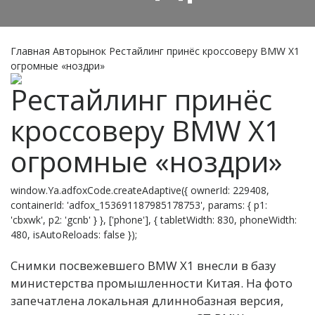
Главная
Авторынок
Рестайлинг принёс кроссоверу BMW X1
огромные «ноздри»
Рестайлинг принёс
кроссоверу BMW X1
огромные «ноздри»
window.Ya.adfoxCode.createAdaptive({ ownerId: 229408,
containerId: 'adfox_153691187985178753', params: { p1:
'cbxwk', p2: 'gcnb' } }, ['phone'], { tabletWidth: 830, phoneWidth:
480, isAutoReloads: false });
Снимки посвежевшего BMW X1 внесли в базу
министерства промышленности Китая. На фото
запечатлена локальная длиннобазная версия,