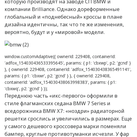
которую производят на заводе СП BMW и
компании Brilliance. Однако дореформенные
глобальный и «поднебесный» кроссы в плане
дизайна идентичны, так что те же изменения,
вероятно, будут и у «мировой» модели.
window.customAdaptive({ ownerId: 229408, containerId:
'adfox_154030436533395645', params: { p1: 'cbxwp', p2: 'gcnd' }
}, { ownerId: 229408, containerId: 'adfox_154030438365491141',
params: { p1: 'cbxwr', p2: 'gcnd' } }, { ownerId: 229408,
containerId: 'adfox_154030438063998383', params: { p1:
'cbxwq', p2: 'gcnd' } });
Переднюю часть «икс-первого» оформили в
стиле флагманских седана BMW 7 Series и
вседорожника BMW X7: «ноздри» радиаторной
решетки срослись и увеличились в размерах. Еще
у самого дешевого кроссовера марки поменяли
бампер, круглые противотуманки исчезли. У фар