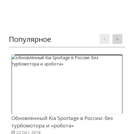
Популярное
Обновлённый Kia Sportage в России: без
C
турбомотора и «робота»
п
22 Окт 2018
п