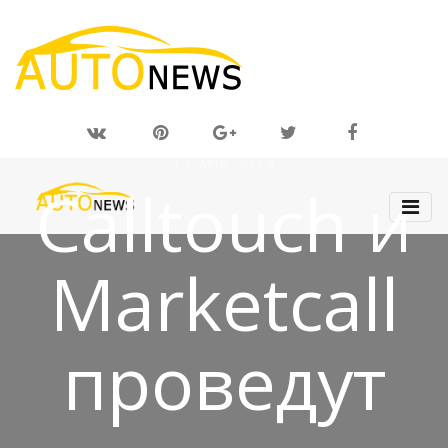
11 АПР 2019
Calltouch и
Marketcall
проведут