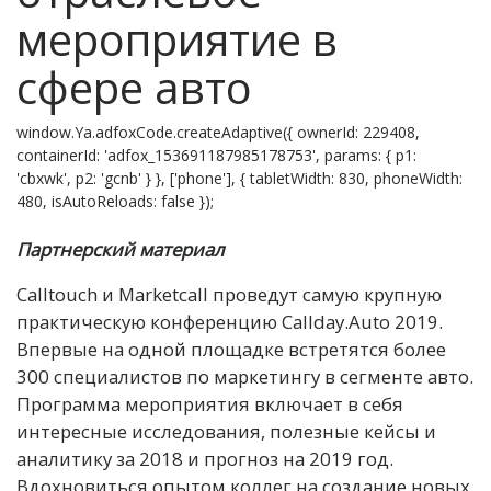
мероприятие в
сфере авто
window.Ya.adfoxCode.createAdaptive({ ownerId: 229408,
containerId: 'adfox_153691187985178753', params: { p1:
'cbxwk', p2: 'gcnb' } }, ['phone'], { tabletWidth: 830, phoneWidth:
480, isAutoReloads: false });
Партнерский материал
C
alltouch и Marketcall проведут самую крупную
практическую конференцию Callday.Auto 2019.
Впервые на одной площадке встретятся более
300 специалистов по маркетингу в сегменте авто.
Программа мероприятия включает в себя
интересные исследования, полезные кейсы и
аналитику за 2018 и прогноз на 2019 год.
Вдохновиться опытом коллег на создание новых