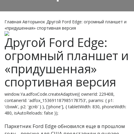
Главная
Авторынок
Другой Ford Edge: огромный планшет и
«придушенная» спортивная версия
Другой Ford Edge:
огромный планшет и
«придушенная»
спортивная версия
window.Ya.adfoxCode.createAdaptive({ ownerId: 229408,
containerId: 'adfox_153691187985178753', params: { p1:
'cbxwk', p2: 'gcnb' } }, ['phone'], { tabletWidth: 830, phoneWidth:
480, isAutoReloads: false });
Паркетник Ford Edge обновился еще в прошлом
году – версию для США представили в январе,