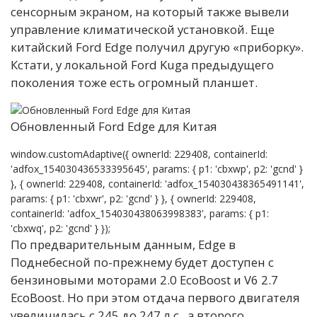
сенсорным экраном, на который также вывели
управление климатической установкой. Еще
китайский Ford Edge получил другую «приборку».
Кстати, у локальной Ford Kuga предыдущего
поколения тоже есть огромный планшет.
Обновленный Ford Edge для Китая
window.customAdaptive({ ownerId: 229408, containerId:
'adfox_154030436533395645', params: { p1: 'cbxwp', p2: 'gcnd' }
}, { ownerId: 229408, containerId: 'adfox_154030438365491141',
params: { p1: 'cbxwr', p2: 'gcnd' } }, { ownerId: 229408,
containerId: 'adfox_154030438063998383', params: { p1:
'cbxwq', p2: 'gcnd' } });
По предварительным данным, Edge в
Поднебесной по-прежнему будет доступен с
бензиновыми моторами 2.0 EcoBoost и V6 2.7
EcoBoost. Но при этом отдача первого двигателя
увеличилась с 245 до 247 л.с., а второго,