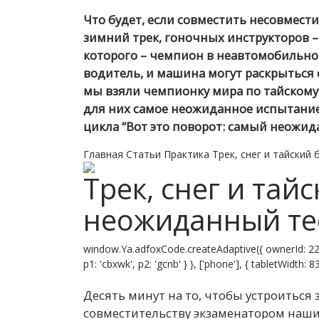
Что будет, если совместить несовмес
зимний трек, гоночных инструкторов 
которого – чемпион в неавтомобильном
водитель, и машина могут раскрыться 
мы взяли чемпионку мира по тайскому 
для них самое неожиданное испытание
цикла “Вот это поворот: самый неожид
Главная
Статьи
Практика
Трек, снег и тайский
Трек, снег и тай
неожиданный те
window.Ya.adfoxCode.createAdaptive({ ownerId: 22
p1: 'cbxwk', p2: 'gcnb' } }, ['phone'], { tabletWidth:
Д
есять минут на то, чтобы устроиться 
совместительству экзаменатором наши