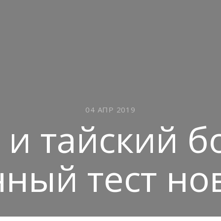
04 АПР 2019
г и тайский б
ный тест но