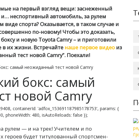
тимые на первый взгляд вещи: заснеженный
Т
– и… неспортивный автомобиль, за рулем
 виде спорта? Оказывается, в таком случае и
совершенно по-новому! Чтобы это доказать,
боксу и новую Toyota Camry – и приготовили
 в их жизни. Встречайте
наше первое видео
из
анный тест новой Camry”. Поехали!
 бокс: самый неожиданный тест новой Camry
ский бокс: самый
ст новой Camry
П
9408, containerId: 'adfox_153691187985178753', params: {
 830, phoneWidth: 480, isAutoReloads: false });
за рулем — и на трек! Учителем и по
х героев будет титулованный спортсмен-