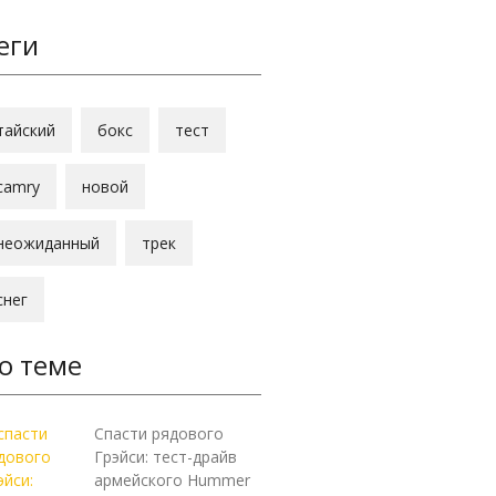
еги
тайский
бокс
тест
camry
новой
неожиданный
трек
снег
о теме
Спасти рядового
Грэйси: тест-драйв
армейского Hummer