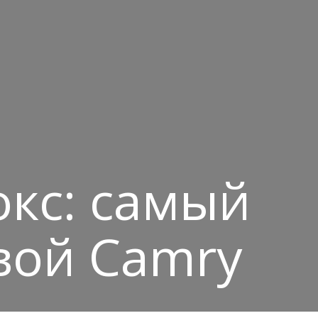
окс: самый
вой Camry