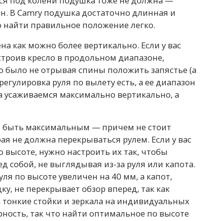
ься под колени подушка тоже не должна —
ен. В Camry подушка достаточно длинная и
о найти правильное положение легко.
а как можно более вертикально. Если у вас
астроив кресло в продольном диапазоне,
о было не отрывая спины положить запястье (а
 регулировка руля по вылету есть, а ее диапазон
а усаживаемся максимально вертикально, а
н быть максимальным — причем не стоит
ая не должна перекрываться рулем. Если у вас
о высоте, нужно настроить их так, чтобы
д собой, не выглядывая из-за руля или капота.
ля по высоте увеличен на 40 мм, а капот,
у, не перекрывает обзор вперед, так как
а тонкие стойки и зеркала на индивидуальных
ность, так что найти оптимальное по высоте