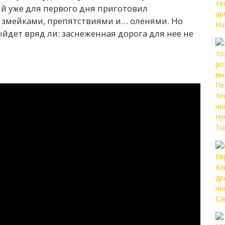
й уже для первого дня приготовил
 змейками, препятствиями и… оленями. Но
йдет вряд ли: заснеженная дорога для нее не