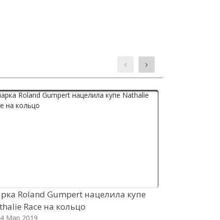
рка Roland Gumpert нацелила купе
Вэн Ford Tr
thalie Race на кольцо
форсирова
4 Мар 2019
13 Мар 201