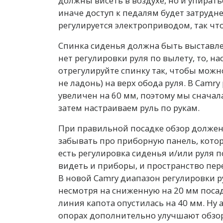
должны висеть в воздухе, но и упират
иначе доступ к педалям будет затрудн
регулируется электроприводом, так чт
Спинка сиденья должна быть выставлен
нет регулировки руля по вылету, то, н
отрегулируйте спинку так, чтобы можн
не ладонь) на верх обода руля. В Camry
увеличен на 60 мм, поэтому мы сначал
затем настраиваем руль по рукам.
При правильной посадке обзор долже
забывать про приборную панель, котор
есть регулировка сиденья и/или руля п
видеть и приборы, и пространство пере
В новой Camry диапазон регулировки ру
несмотря на сниженную на 20 мм посадк
линия капота опустилась на 40 мм. Ну 
опорах дополнительно улучшают обзор