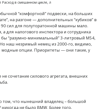
 л Расход в смешанном цикле, л
 обычной “комфортной” подвески, на больших
ате”, на разгоне — дополнительных “кубиков” в
и 190 сил для полуторатонной машины мало.
, а для налогового инспектора и сотрудника
а бы “разумно-минимальный” 3-литровый М54,
о наш незримый немец из 2000-го, видимо,
и модные опции. Приоритеты — они такие, у
е не сочетание силового агрегата, внешних
ьба.
 о том, что нынешний владелец – большой
 никогда не было BMW. Более того,