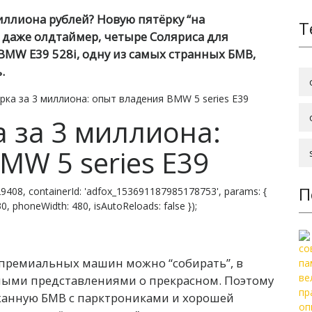
миллиона рублей? Новую пятёрку “на
Т
 даже олдтаймер, четыре Соляриса для
BMW E39 528i, одну из самых странных БМВ,
.
ка за 3 миллиона: опыт владения BMW 5 series E39
 за 3 миллиона:
MW 5 series E39
П
9408, containerId: 'adfox_153691187985178753', params: {
 830, phoneWidth: 480, isAutoReloads: false });
 премиальных машин можно “собирать”, в
ными представлениями о прекрасном. Поэтому
ржанную БМВ с парктрониками и хорошей