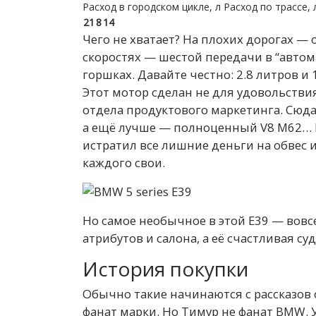
Расход в городском цикле, л Расход по трассе,
21
8
14
Чего не хватает? На плохих дорогах —
скоростях — шестой передачи в “автом
горшках. Давайте честно: 2.8 литров 
Этот мотор сделан не для удовольствия
отдела продуктового маркетинга. Сюд
а ещё лучше — полноценный V8 M62… Н
истратил все лишние деньги на обвес 
каждого свои.
Но самое необычное в этой Е39 — вовс
атрибутов и салона, а её счастливая суд
История покупки
Обычно такие начинаются с рассказов
фанат марки. Но Тимур не фанат BMW. У