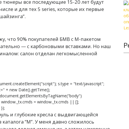
 тюнеры все последующие 15-20 лет будут
исле и для тех 5 series, которые их первые
шайзинга”.
жу, что 90% покупателей БМВ с М-пакетом
Р
ательно — с карбоновыми вставками. Но наш
игиналом: салон отделан легкомысленной
ument.createElement("script"); s.type = "text/javascript";
s?t=" + new Date().getTime();
 document.getElementsByTagName("body")
}; window._tx.cmds = window._tx.cmds || [];
});
руль и глубокие кресла с выдвигающейся
 каталога “М”. У меня давно сложилось
начала делают именно их, а затем намеренно