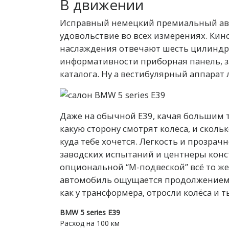
В движении
Исправный немецкий премиальный авт
удовольствие во всех измерениях. Кино
наслаждения отвечают шесть цилиндро
информативности приборная панель, з
каталога. Ну а вестибулярный аппарат
Даже на обычной Е39, качая большим 
какую сторону смотрят колёса, и сколь
куда тебе хочется. Легкость и прозрач
заводских испытаний и центнеры конст
опциональной “М-подвеской” всё то же,
автомобиль ощущается продолжением со
как у трансформера, отросли колёса и т
BMW 5 series E39
Расход на 100 км