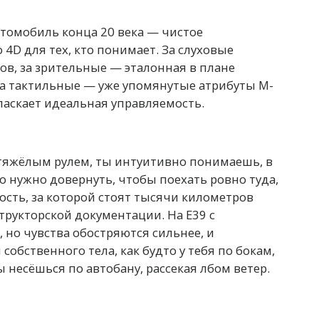
омобиль конца 20 века — чистое
 4D для тех, кто понимает. За слуховые
в, за зрительные — эталонная в плане
а тактильные — уже упомянутые атрибуты М-
 ласкает идеальная управляемость.
тяжёлым рулем, ты интуитивно понимаешь, в
ко нужно довернуть, чтобы поехать ровно туда,
ность, за которой стоят тысячи километров
рукторской документации. На Е39 с
 но чувства обостряются сильнее, и
бственного тела, как будто у тебя по бокам,
ы несёшься по автобану, рассекая лбом ветер.