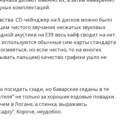
едных комплектаций.
ства. CD-чейнджер на 6 дисков можно было
им чистого звучания несжатых звуковых
дной акустики на Е39 весь кайф сводит на нет.
сь используются обычные сим-карты стандарта
смеяться, но если честно, то на многих
ывать пальцем) качество графики ушло не
 посидеть сзади, но баварские седаны в те
еля” не только за хорошие ездовые повадки.
чем в Логане, а спинка, выражаясь
адку”. Короче, неудобно.