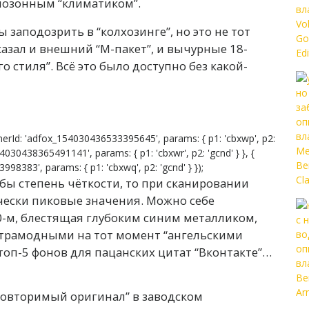
днозонным “климатиком”.
заподозрить в “колхозинге”, но это не тот
казал и внешний “М-пакет”, и вычурные 18-
 стиля”. Всё это было доступно без какой-
erId: 'adfox_154030436533395645', params: { p1: 'cbxwp', p2:
54030438365491141', params: { p1: 'cbxwr', p2: 'gcnd' } }, {
8383', params: { p1: 'cbxwq', p2: 'gcnd' } });
бы степень чёткости, то при сканировании
ески пиковые значения. Можно себе
00-м, блестящая глубоким синим металликом,
льтрамодными на тот момент “ангельскими
 топ-5 фонов для пацанских цитат “Вконтакте”…
еповторимый оригинал” в заводском