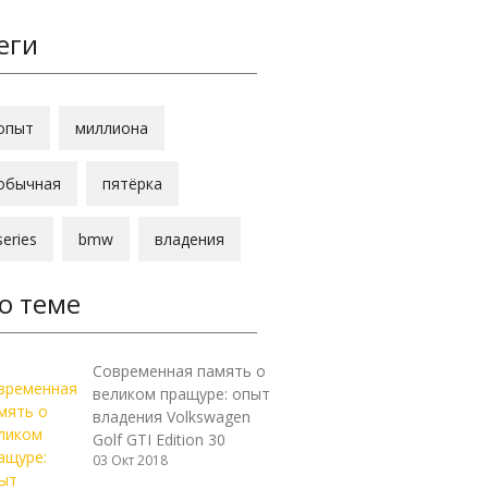
еги
опыт
миллиона
обычная
пятёрка
series
bmw
владения
о теме
Современная память о
великом пращуре: опыт
владения Volkswagen
Golf GTI Edition 30
03 Окт 2018