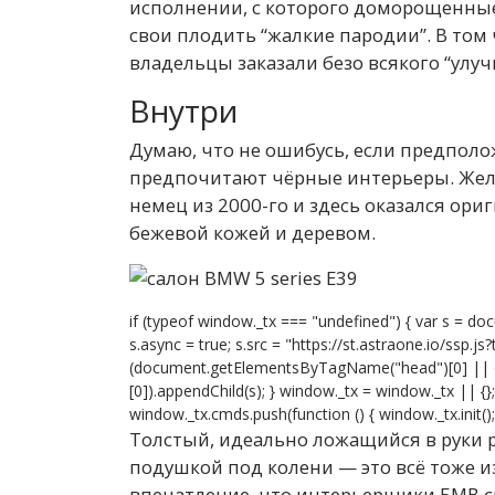
исполнении, с которого доморощенные
свои плодить “жалкие пародии”. В том ч
владельцы заказали безо всякого “улуч
Внутри
Думаю, что не ошибусь, если предполо
предпочитают чёрные интерьеры. Жел
немец из 2000-го и здесь оказался ор
бежевой кожей и деревом.
if (typeof window._tx === "undefined") { var s = doc
s.async = true; s.src = "https://st.astraone.io/ssp.j
(document.getElementsByTagName("head")[0] ||
[0]).appendChild(s); } window._tx = window._tx || {
window._tx.cmds.push(function () { window._tx.init(); 
Толстый, идеально ложащийся в руки 
подушкой под колени — это всё тоже из
впечатление, что интерьерщики БМВ с