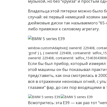
музыкой, но без “круиза” и простым о
Владельца этой пятерки можно было бы 
случай: её первый немецкий хозяин за
дюймовые диски так называемого “65-го
либо привязки к силовому агрегату.
window.customAdaptive({ ownerId: 229408, contain
'gcnd' } }, { ownerId: 229408, containerId: 'adfox_1
ownerId: 229408, containerId: 'adfox_15403043806399
Если бы был прибор, который измерял 
этой машины он бы показывал практич
представить, как она смотрелась в 20
вся в отражении неоновых огней, с у
глазами” фар, до сих пор входящими в
Всмотритесь: эта Е39 — как раз тот “н