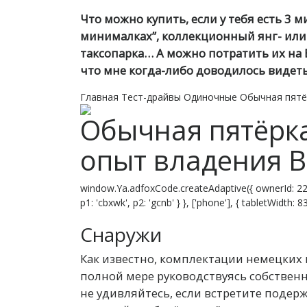
Что можно купить, если у тебя есть 3 
минималках”, коллекционный янг- или
таксопарка… А можно потратить их на 
что мне когда-либо доводилось видеть
Главная
Тест-драйвы
Одиночные
Обычная пятёр
Обычная пятёрка
опыт владения B
window.Ya.adfoxCode.createAdaptive({ ownerId: 22
p1: 'cbxwk', p2: 'gcnb' } }, ['phone'], { tabletWidth:
Снаружи
К
ак известно, комплектации немецких
полной мере руководствуясь собствен
не удивляйтесь, если встретите поде