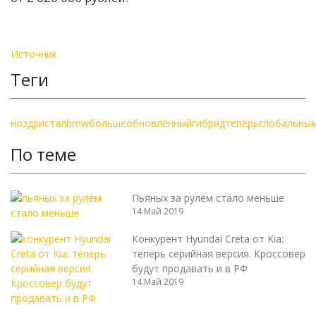
Источник
Теги
ноздри
стал
bmw
больше
обновлённый
гибрид
теперь
глобальны
По теме
Пьяных за рулём стало меньше
14 Май 2019
Конкурент Hyundai Creta от Kia:
теперь серийная версия. Кроссовер
будут продавать и в РФ
14 Май 2019