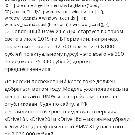
[0] || document.getElementsByTagName("body")
[0]).appendChild(s); } window._tx = window._tx || {};
window._tx.cmds = window._tx.cmds || [];
window._tx.cmds.push(function () { window._tx.init(); });
Обновлённый BMW X1 с ДВС стартует в Старом
свете в июле 2019-го. В Германии, например,
паркетник стоит от 32 700 (около 2 368 000
рублей по актуальному курсу) – это всего на 350
евро (около 25 340 рублей) дороже
предшественника.
До России посвежевший кросс тоже должен
добраться в этом году. Модель уже появилась на
местном сайте BMW, хотя прайс-лист пока не
опубликован. Судя по сайту, в РФ
рестайлинговый кросс предложат в версиях
sDrive18i, xDrive20i и xDrive18d – из гаммы убрали
xDrive20d. Дореформенный BMW X1 у нас стоит
от 2 020 000 рублей.