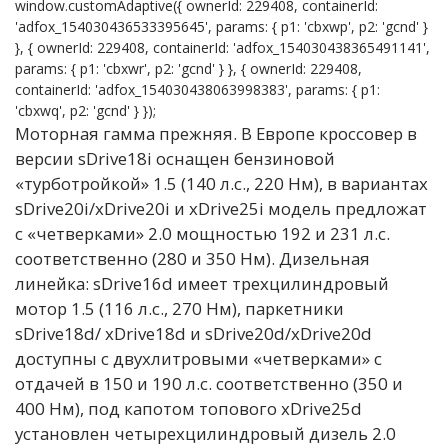
window.customAdaptive({ ownerId: 229408, containerId:
'adfox_154030436533395645', params: { p1: 'cbxwp', p2: 'gcnd' }
}, { ownerId: 229408, containerId: 'adfox_154030438365491141',
params: { p1: 'cbxwr', p2: 'gcnd' } }, { ownerId: 229408,
containerId: 'adfox_154030438063998383', params: { p1:
'cbxwq', p2: 'gcnd' } });
Моторная гамма прежняя. В Европе кроссовер в
версии sDrive18i оснащен бензиновой
«турботройкой» 1.5 (140 л.с., 220 Нм), в вариантах
sDrive20i/xDrive20i и xDrive25i модель предложат
с «четверками» 2.0 мощностью 192 и 231 л.с.
соответственно (280 и 350 Нм). Дизельная
линейка: sDrive16d имеет трехцилиндровый
мотор 1.5 (116 л.с., 270 Нм), паркетники
sDrive18d/ xDrive18d и sDrive20d/xDrive20d
доступны с двухлитровыми «четверками» с
отдачей в 150 и 190 л.с. соответственно (350 и
400 Нм), под капотом топового хDrive25d
установлен четырехцилиндровый дизель 2.0