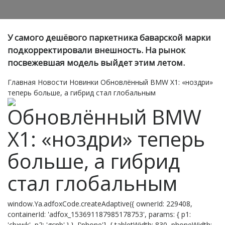
У самого дешёвого паркетника баварской марки
подкорректировали внешность. На рынок
посвежевшая модель выйдет этим летом.
Главная
Новости
Новинки
Обновлённый BMW X1: «ноздри»
теперь больше, а гибрид стал глобальным
Обновлённый BMW
X1: «ноздри» теперь
больше, а гибрид
стал глобальным
window.Ya.adfoxCode.createAdaptive({ ownerId: 229408,
containerId: 'adfox_153691187985178753', params: { p1:
'cbxwk', p2: 'gcnb' } }, ['phone'], { tabletWidth: 830, phoneWidth: