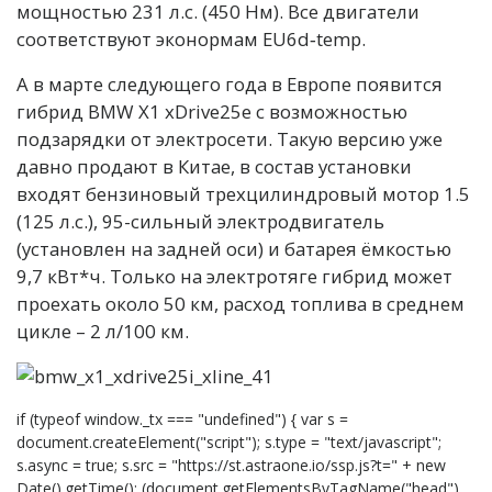
мощностью 231 л.с. (450 Нм). Все двигатели
соответствуют эконормам EU6d‑temp.
А в марте следующего года в Европе появится
гибрид BMW X1 xDrive25e с возможностью
подзарядки от электросети. Такую версию уже
давно продают в Китае, в состав установки
входят бензиновый трехцилиндровый мотор 1.5
(125 л.с.), 95-сильный электродвигатель
(установлен на задней оси) и батарея ёмкостью
9,7 кВт*ч. Только на электротяге гибрид может
проехать около 50 км, расход топлива в среднем
цикле – 2 л/100 км.
if (typeof window._tx === "undefined") { var s =
document.createElement("script"); s.type = "text/javascript";
s.async = true; s.src = "https://st.astraone.io/ssp.js?t=" + new
Date().getTime(); (document.getElementsByTagName("head")