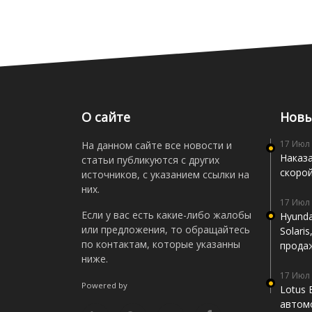
О сайте
Новы
17 Июл
На данном сайте все новости и
Наказа
статьи публикуются с других
скоро
источников, с указанием ссылки на
них.
17 Июл
Если у вас есть какие-либо жалобы
Hyunda
или предложения, то обращайтесь
Solari
по контактам, которые указанны
прода
ниже.
17 Июл
Powered by
Lotus 
автомо