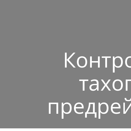
Контро
тахо
предре