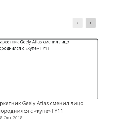
ркетник Geely Atlas сменил лицо
Клоны в обм
породнился с «купе» FY11
представил
8 Окт 2018
EV
18 Окт 2018