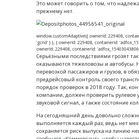
Это может говорить о том, что надлеж
прежнему нет.
window.customAdaptive({ ownerId: 229408, contain
'gcnd' } }, { ownerId: 229408, containerId: 'adfox_1
ownerId: 229408, containerId: 'adfox_15403043806399
Серьёзными последствиями грозят так
оказываются тяжеловозы и автобусы.
перевозкой пассажиров и грузов, в о
предрейсовый контроль своего трансп
порядок проверок в 2018 году. Так, ко
компании, должен проверить рулевое у
звуковой сигнал, а также состояние кол
На сегодняшний день довольно сложно
выполняется каждый раз, ведь нет мех
сохраняется риск выпуска на линию не
сообщает «Коммерсант», чтобы навести