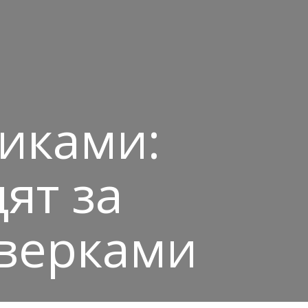
виками:
ят за
верками