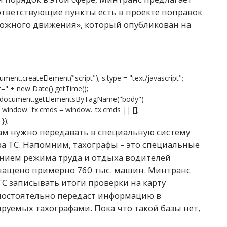
ответствующие пункты есть в проекте поправок
орожного движения», который опубликован на
ument.createElement("script"); s.type = "text/javascript";
s?t=" + new Date().getTime();
 document.getElementsByTagName("body")
}; window._tx.cmds = window._tx.cmds || [];
});
ам нужно передавать в специальную систему
а ТС. Напомним, тахографы – это специальные
ением режима труда и отдыха водителей
снащено примерно 760 тыс. машин. Минтранс
ТС записывать итоги проверки на карту
амостоятельно передаст информацию в
ируемых тахографами. Пока что такой базы нет,