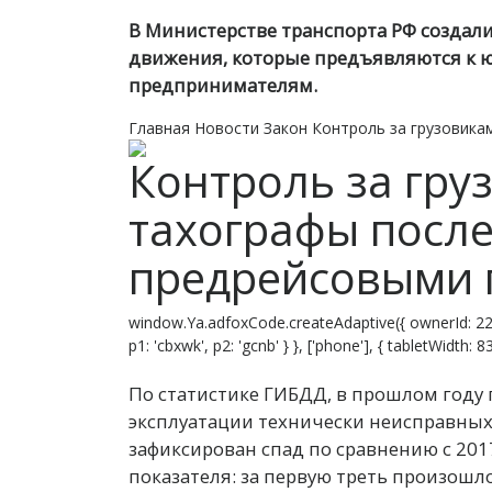
В Министерстве транспорта РФ создали
движения, которые предъявляются к
предпринимателям.
Главная
Новости
Закон
Контроль за грузовика
Контроль за гру
тахографы после
предрейсовыми 
window.Ya.adfoxCode.createAdaptive({ ownerId: 22
p1: 'cbxwk', p2: 'gcnb' } }, ['phone'], { tabletWidth:
По статистике ГИБДД, в прошлом году п
эксплуатации технически неисправных
зафиксирован спад по сравнению с 201
показателя: за первую треть произошло