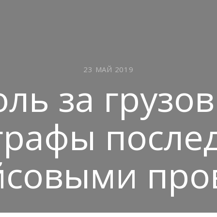
23 МАЙ 2019
ль за грузо
графы послед
йсовыми про