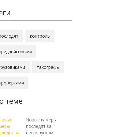
еги
последят
контроль
предрейсовыми
грузовиками
тахографы
проверками
о теме
Новые камеры
последят за
непропуском