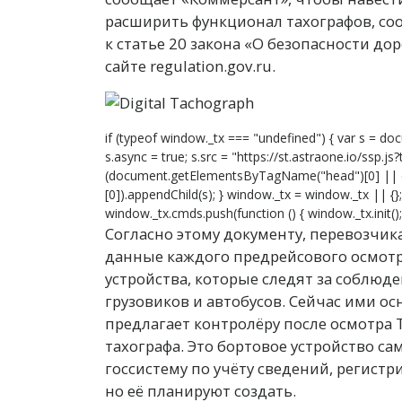
расширить функционал тахографов, со
к статье 20 закона «О безопасности д
сайте regulation.gov.ru.
if (typeof window._tx === "undefined") { var s = doc
s.async = true; s.src = "https://st.astraone.io/ssp.j
(document.getElementsByTagName("head")[0] ||
[0]).appendChild(s); } window._tx = window._tx || {
window._tx.cmds.push(function () { window._tx.init(); 
Согласно этому документу, перевозчик
данные каждого предрейсового осмотр
устройства, которые следят за соблюд
грузовиков и автобусов. Сейчас ими о
предлагает контролёру после осмотра 
тахографа. Это бортовое устройство с
госсистему по учёту сведений, регистр
но её планируют создать.