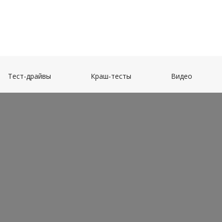
(current)
(current)
(current)
Тест-драйвы
Краш-тесты
Видео