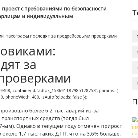
 проект с требованиями по безопасности
Т
 юрлицам и индивидуальным
ми: тахографы последят за предрейсовыми проверками
зовиками:
дят за
проверками
9408, containerId: 'adfox_153691187985178753', params: {
 830, phoneWidth: 480, isAutoReloads: false });
П
роизошло более 6,2 тыс. аварий из-за
 транспортных средств (тогда был
7-ым). Однако в текущем году отмечен прирост
 около 1,7 тыс. таких ДТП, что на 3,6% больше.