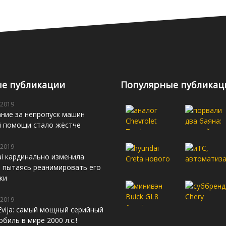
е публикации
Популярные публикац
 2019
ние за непропуск машин
й помощи стало жёстче
 2019
i кардинально изменила
s, пытаясь реанимировать его
жи
 2019
Evija: самый мощный серийный
биль в мире 2000 л.с.!