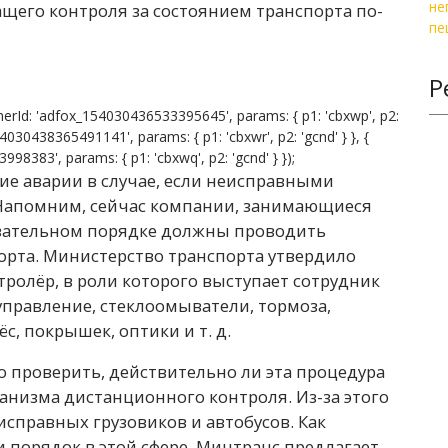
ащего контроля за состоянием транспорта по-
Р
erId: 'adfox_154030436533395645', params: { p1: 'cbxwp', p2:
54030438365491141', params: { p1: 'cbxwr', p2: 'gcnd' } }, {
8383', params: { p1: 'cbxwq', p2: 'gcnd' } });
ие аварии в случае, если неисправными
 Напомним, сейчас компании, занимающиеся
бязательном порядке должны проводить
орта. Министерство транспорта утвердило
нтролёр, в роли которого выступает сотрудник
правление, стеклоомыватели, тормоза,
ёс, покрышек, оптики и т. д.
 проверить, действительно ли эта процедура
анизма дистанционного контроля. Из-за этого
исправных грузовиков и автобусов. Как
 порядок в этой сфере, Минтранс предлагает