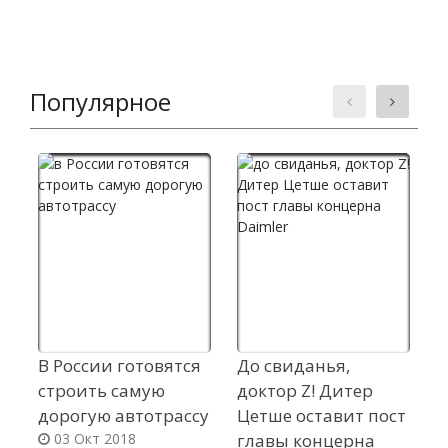
Популярное
В России готовятся
До свиданья,
В
строить самую
доктор Z! Дитер
п
дорогую автотрассу
Цетше оставит пост
«
03 Окт 2018
главы концерна
в