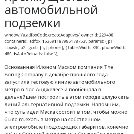
автомобильной
подземки
window.Ya.adfoxCode.createAdaptive({ ownerId: 229408,
containerId: 'adfox_153691187985178753', params: { p1:
'cbxwk', p2: 'gcnb' } }, ['phone'], { tabletWidth: 830, phoneWidth:
480, isAutoReloads: false });
Основанная Илоном Маском компания The
Boring Company в декабре прошлого года
запустила тестовую линию автомобильного
метро в Лос-Анджелесе и пообещала в
дальнейшем построить в этом городе целую сеть
линий альтернативной подземки. Напомним,
что суть идеи Маска состоит в том, чтобы можно
было въехать в метро на собственном
электромобиле (подходящих габаритов, конечно