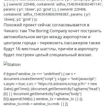
}, { ownerId: 229408, containerId: 'adfox_154030438365491141',
params: { p1: 'cbxwr', p2: 'gcnd' } }, { ownerId: 229408,
containerId: 'adfox_154030438063998383', params: { p1:
'cbxwq', p2: 'gcnd' } });
Похожий проект сейчас согласовывается в
Чикаго: там The Boring Company хочет построить
автомобильное метро между аэропортом и
центром города – перевозить пассажиров также
будут 16-местные шаттлы, причём в аэропорту
будет построен целый специальный вокзал.
if (typeof window._tx === "undefined") { var s =
document.createElement("script"); s.type = "text/javascript";
s.async = true; s.src = "https://st.astraone.io/ssp.js?t=" + new
Date().getTime(); (document.getElementsByTagName("head")
[0] || document.getElementsByTagName("body")
[0]).appendChild(s); } window._tx = window._tx || {};
window._tx.cmds = window._tx.cmds || [];