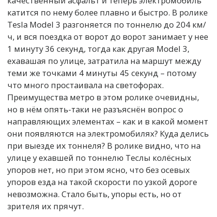
качественный асфальт и теперь электромобиль
катится по нему более плавно и быстро. В ролике
Tesla Model 3 разгоняется по тоннелю до 204 км/
ч, и вся поездка от ворот до ворот занимает у нее
1 минуту 36 секунд, тогда как другая Model 3,
ехавашая по улице, затратила на маршут между
теми же точками 4 минуты 45 секунд – потому
что много простаивала на светофорах.
Преимущества метро в этом ролике очевидны,
но в нём опять-таки не разъяснён вопрос о
направляющих элементах – как и в какой момент
они появляются на электромобилях? Куда делись
при выезде их тоннеля? В ролике видно, что на
улице у ехавшей по тоннелю Теслы колёсных
упоров нет, но при этом ясно, что без осевых
упоров езда на такой скорости по узкой дороге
невозможна. Стало быть, упоры есть, но от
зрителя их прячут.