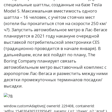
специальные шаттлы, созданные на базе Tesla
Model S. Максимальная вместимость одного
шаттла – 16 человек, с учётом стоячих мест
(хотели бы прокатиться стоя на скорости 250 км/
ч?). Запустить автомобильное метро в Лас-Вегасе
планируется в 2021 году накануне очередной
выставкой потребительской электроники CES
(традиционно проводится в начале января). В
дальнейшем, если всё пойдёт по плану, The
Boring Company планирует связать
автомобильным метро выставочный комплекс с
аэропортом Лас-Вегаса и разместить между ними
десятки промежуточных терминалов посадки/
высадки.
window.customAdaptive({ ownerId: 229408, containerId:
'adfox_154030436533395645', params: { p1: 'cbxwp', p2: 'gcnd' }