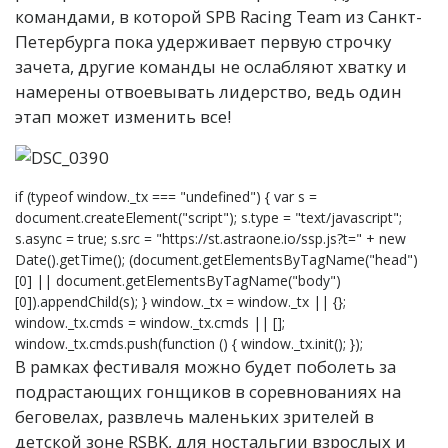
командами, в которой SPB Racing Team из Санкт-
Петербурга пока удерживает первую строчку
зачета, другие команды не ослабляют хватку и
намерены отвоевывать лидерство, ведь один
этап может изменить все!
if (typeof window._tx === "undefined") { var s =
document.createElement("script"); s.type = "text/javascript";
s.async = true; s.src = "https://st.astraone.io/ssp.js?t=" + new
Date().getTime(); (document.getElementsByTagName("head")
[0] || document.getElementsByTagName("body")
[0]).appendChild(s); } window._tx = window._tx || {};
window._tx.cmds = window._tx.cmds || [];
window._tx.cmds.push(function () { window._tx.init(); });
В рамках фестиваля можно будет поболеть за
подрастающих гонщиков в соревнованиях на
беговелах, развлечь маленьких зрителей в
детской зоне RSBK, для ностальгии взрослых и