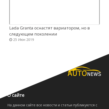
Lada Granta оснастят вариатором, но в
V
следующем поколении
т
25 Июн 2019
О сайте
На данном сайте все новости и статьи публикуются с