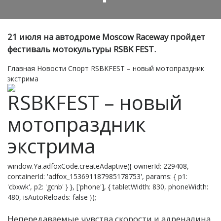
21 июля на автодроме Moscow Raceway пройдет
фестиваль мотокультуры RSBK FEST.
Главная
Новости
Спорт
RSBKFEST – новый мотопраздник
экстрима
RSBKFEST – новый
мотопраздник
экстрима
window.Ya.adfoxCode.createAdaptive({ ownerId: 229408,
containerId: 'adfox_153691187985178753', params: { p1:
'cbxwk', p2: 'gcnb' } }, ['phone'], { tabletWidth: 830, phoneWidth:
480, isAutoReloads: false });
Н
епередаваемые чувства скорости и адреналина,