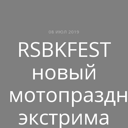
08 ИЮЛ 2019
RSBKFEST
новый
мотопразд
экстрима