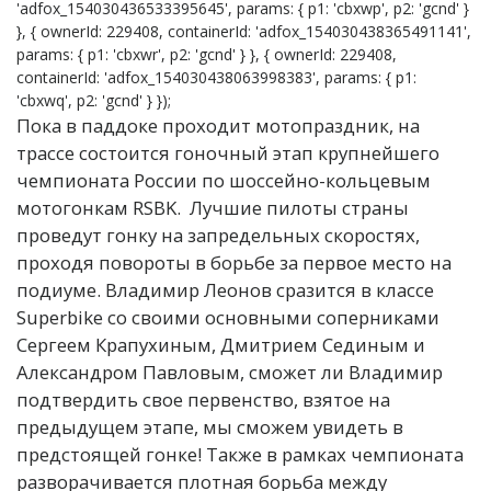
'adfox_154030436533395645', params: { p1: 'cbxwp', p2: 'gcnd' }
}, { ownerId: 229408, containerId: 'adfox_154030438365491141',
params: { p1: 'cbxwr', p2: 'gcnd' } }, { ownerId: 229408,
containerId: 'adfox_154030438063998383', params: { p1:
'cbxwq', p2: 'gcnd' } });
Пока в паддоке проходит мотопраздник, на
трассе состоится гоночный этап крупнейшего
чемпионата России по шоссейно-кольцевым
мотогонкам RSBK. Лучшие пилоты страны
проведут гонку на запредельных скоростях,
проходя повороты в борьбе за первое место на
подиуме. Владимир Леонов сразится в классе
Superbike со своими основными соперниками
Сергеем Крапухиным, Дмитрием Сединым и
Александром Павловым, сможет ли Владимир
подтвердить свое первенство, взятое на
предыдущем этапе, мы сможем увидеть в
предстоящей гонке! Также в рамках чемпионата
разворачивается плотная борьба между