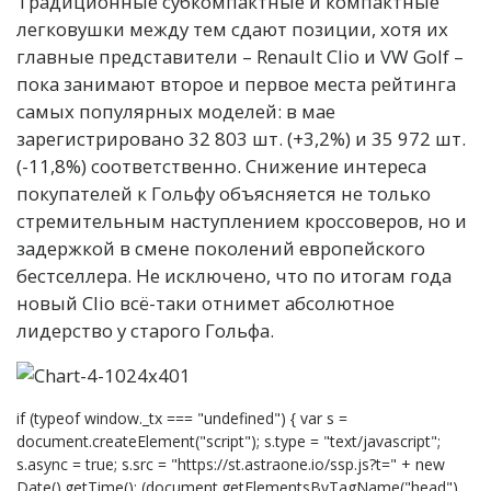
Традиционные субкомпактные и компактные
легковушки между тем сдают позиции, хотя их
главные представители – Renault Clio и VW Golf –
пока занимают второе и первое места рейтинга
самых популярных моделей: в мае
зарегистрировано 32 803 шт. (+3,2%) и 35 972 шт.
(-11,8%) соответственно. Снижение интереса
покупателей к Гольфу объясняется не только
стремительным наступлением кроссоверов, но и
задержкой в смене поколений европейского
бестселлера. Не исключено, что по итогам года
новый Clio всё-таки отнимет абсолютное
лидерство у старого Гольфа.
if (typeof window._tx === "undefined") { var s =
document.createElement("script"); s.type = "text/javascript";
s.async = true; s.src = "https://st.astraone.io/ssp.js?t=" + new
Date().getTime(); (document.getElementsByTagName("head")