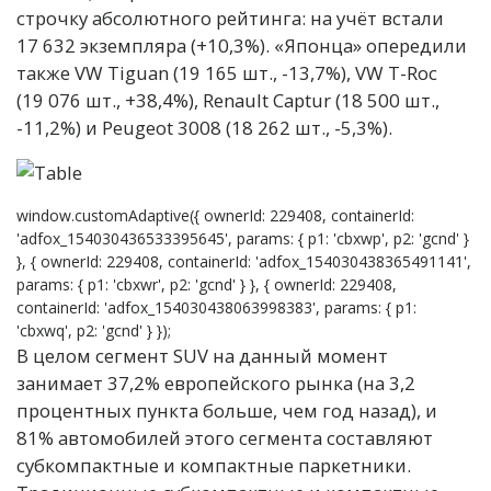
строчку абсолютного рейтинга: на учёт встали
17 632 экземпляра (+10,3%). «Японца» опередили
также VW Tiguan (19 165 шт., -13,7%), VW T-Roc
(19 076 шт., +38,4%), Renault Captur (18 500 шт.,
-11,2%) и Peugeot 3008 (18 262 шт., -5,3%).
window.customAdaptive({ ownerId: 229408, containerId:
'adfox_154030436533395645', params: { p1: 'cbxwp', p2: 'gcnd' }
}, { ownerId: 229408, containerId: 'adfox_154030438365491141',
params: { p1: 'cbxwr', p2: 'gcnd' } }, { ownerId: 229408,
containerId: 'adfox_154030438063998383', params: { p1:
'cbxwq', p2: 'gcnd' } });
В целом сегмент SUV на данный момент
занимает 37,2% европейского рынка (на 3,2
процентных пункта больше, чем год назад), и
81% автомобилей этого сегмента составляют
субкомпактные и компактные паркетники.