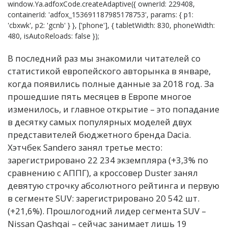
window.Ya.adfoxCode.createAdaptive({ ownerId: 229408,
containerId: 'adfox_153691187985178753', params: { p1:
'cbxwk', p2: 'gcnb' } }, ['phone'], { tabletWidth: 830, phoneWidth:
480, isAutoReloads: false });
В последний раз мы знакомили читателей со
статистикой европейского авторынка в январе,
когда появились полные данные за 2018 год. За
прошедшие пять месяцев в Европе многое
изменилось, и главное открытие – это попадание
в десятку самых популярных моделей двух
представителей бюджетного бренда Dacia.
Хэтчбек Sandero занял третье место:
зарегистрировано 22 234 экземпляра (+3,3% по
сравнению с АППГ), а кроссовер Duster занял
девятую строчку абсолютного рейтинга и первую
в сегменте SUV: зарегистрировано 20 542 шт.
(+21,6%). Прошлогодний лидер сегмента SUV –
Nissan Qashqai – сейчас занимает лишь 19