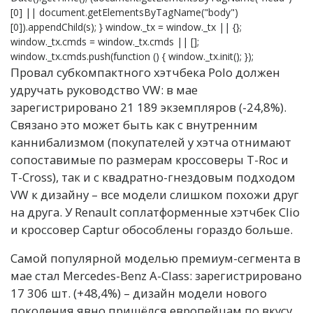
[0] || document.getElementsByTagName("body")
[0]).appendChild(s); } window._tx = window._tx || {};
window._tx.cmds = window._tx.cmds || [];
window._tx.cmds.push(function () { window._tx.init(); });
Провал субкомпактного хэтчбека Polo должен
удручать руководство VW: в мае
зарегистрировано 21 189 экземпляров (-24,8%).
Связано это может быть как с внутренним
каннибализмом (покупателей у хэтча отнимают
сопоставимые по размерам кроссоверы T-Roc и
T-Cross), так и с квадратно-гнездовым подходом
VW к дизайну – все модели слишком похожи друг
на друга. У Renault соплатформенные хэтчбек Clio
и кроссовер Captur обособлены гораздо больше.
Самой популярной моделью премиум-сегмента в
мае стал Mercedes-Benz A-Class: зарегистрировано
17 306 шт. (+48,4%) – дизайн модели нового
поколения явно пришёлся европейцам по вкусу.