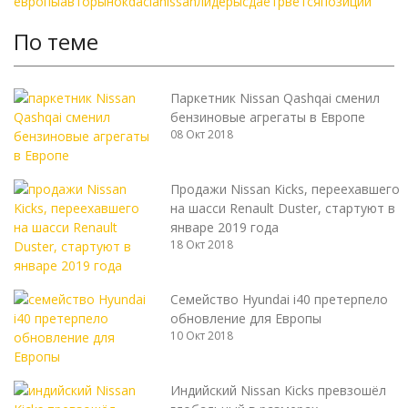
европы
авторынок
dacia
nissan
лидеры
сдаёт
рвётся
позиции
По теме
Паркетник Nissan Qashqai сменил
бензиновые агрегаты в Европе
08 Окт 2018
Продажи Nissan Kicks, переехавшего
на шасси Renault Duster, стартуют в
январе 2019 года
18 Окт 2018
Семейство Hyundai i40 претерпело
обновление для Европы
10 Окт 2018
Индийский Nissan Kicks превзошёл