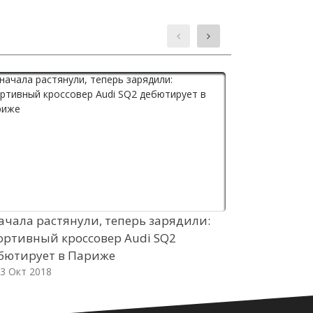
ачала растянули, теперь зарядили:
Топ-менедж
ортивный кроссовер Audi SQ2
начала про
бютирует в Париже
кросс-верс
3 Окт 2018
03 Окт 2018