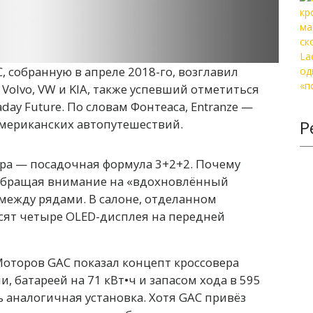
 собранную в апреле 2018-го, возглавил
olvo, VW и KIA, также успевший отметиться
raday Future. По словам Фонтеаса, Entranze —
мериканских автопутешествий.
Р
ара — посадочная формула 3+2+2. Почему
, обращая внимание на «вдохновлённый
ежду рядами. В салоне, отделанном
сят четыре OLED-дисплея на передней
 Моторов GAC показал концепт кроссовера
, батареей на 71 кВт•ч и запасом хода в 595
ь аналогичная установка. Хотя GAC привёз