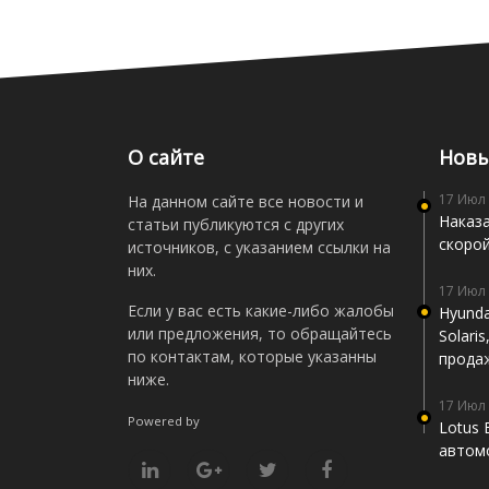
О сайте
Новы
17 Июл
На данном сайте все новости и
Наказа
статьи публикуются с других
скоро
источников, с указанием ссылки на
них.
17 Июл
Если у вас есть какие-либо жалобы
Hyunda
или предложения, то обращайтесь
Solari
по контактам, которые указанны
прода
ниже.
17 Июл
Powered by
Lotus 
автомо