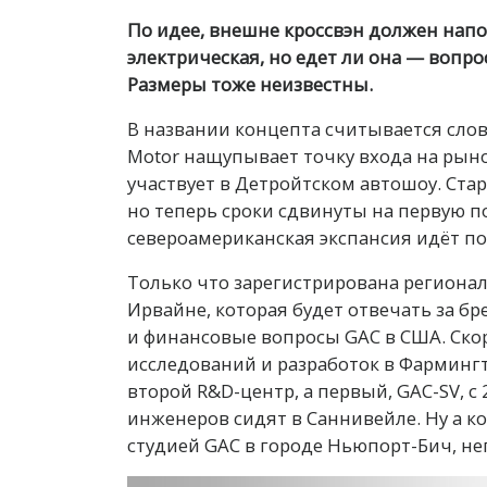
По идее, внешне кроссвэн должен напо
электрическая, но едет ли она — вопро
Размеры тоже неизвестны.
В названии концепта считывается слово
Motor нащупывает точку входа на рыно
участвует в Детройтском автошоу. Ста
но теперь сроки сдвинуты на первую по
североамериканская экспансия идёт п
Только что зарегистрирована региона
Ирвайне, которая будет отвечать за б
и финансовые вопросы GAC в США. Ско
исследований и разработок в Фармингт
второй R&D-центр, а первый, GAC-SV, с
инженеров сидят в Саннивейле. Ну а к
студией GAC в городе Ньюпорт-Бич, не