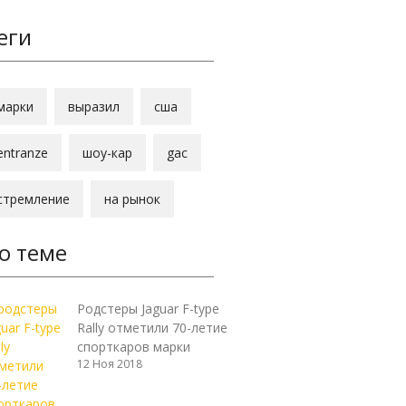
еги
марки
выразил
сша
entranze
шоу-кар
gac
стремление
на рынок
о теме
Родстеры Jaguar F-type
Rally отметили 70-летие
спорткаров марки
12 Ноя 2018