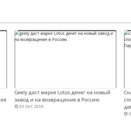
Geely даст марке Lotus денег на новый
Сн
еля
завод и на возвращение в Россию
сп
03 Окт 2018
де
0