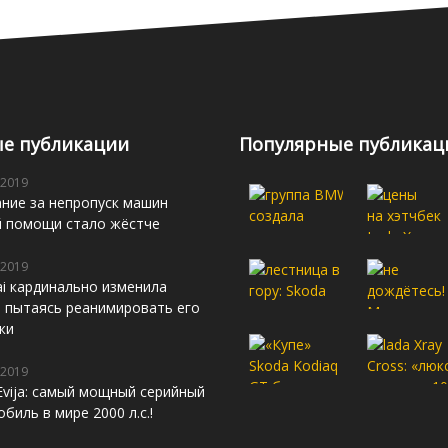
е публикации
Популярные публикац
 2019
ние за непропуск машин
й помощи стало жёстче
 2019
i кардинально изменила
s, пытаясь реанимировать его
жи
 2019
Evija: самый мощный серийный
биль в мире 2000 л.с.!