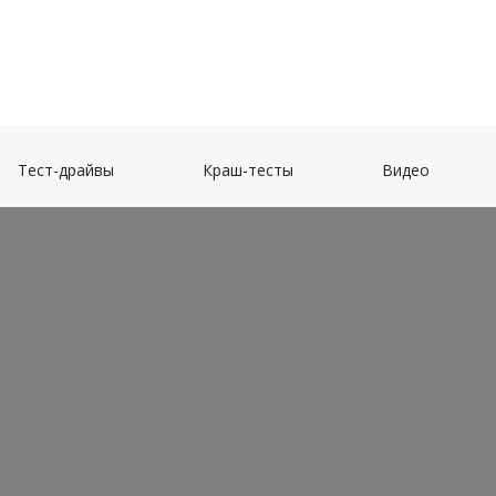
(current)
(current)
(current)
Тест-драйвы
Краш-тесты
Видео