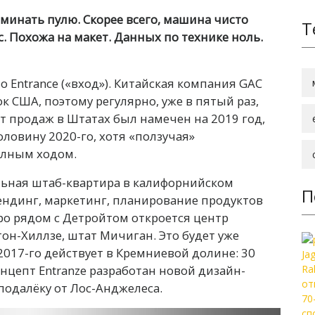
минать пулю. Скорее всего, машина чисто
Т
с. Похожа на макет. Данных по технике ноль.
 Entrance («вход»). Китайская компания GAC
к США, поэтому регулярно, уже в пятый раз,
рт продаж в Штатах был намечен на 2019 год,
ловину 2020-го, хотя «ползучая»
олным ходом.
льная штаб-квартира в калифорнийском
П
рендинг, маркетинг, планирование продуктов
ро рядом с Детройтом откроется центр
он-Хиллзе, штат Мичиган. Это будет уже
 2017-го действует в Кремниевой долине: 30
онцепт Entranze разработан новой дизайн-
подалёку от Лос-Анджелеса.