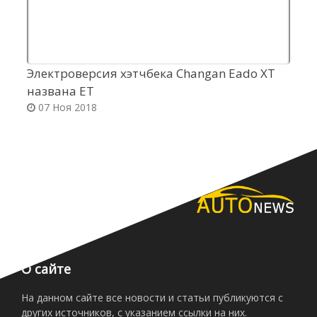
Электроверсия хэтчбека Changan Eado XT
С
названа ET
л
07 Ноя 2018
О сайте
На данном сайте все новости и статьи публикуются с
других источников, с указанием ссылки на них.