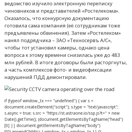
ведомство изучило электронную переписку
чиновников и представителей «Ростелекома».
Оказалось, что конкурсную документацию
готовила сама компания (её сотрудникам тоже
предъявлены обвинения). Затем «Ростелеком»
нанял подрядчика – ЗАО «Техносервъ А/С»,
чтобы тот установил камеры, однако цена
вопроса к этому времени снизилась уже до 483
млн рублей. В итоге договоры были расторгнуты,
а часть комплексов фото- и видеофиксации
нарушений ПДД демонтировали.
if (typeof window._tx === "undefined") { var s =
document.createElement("script"); s.type = "text/javascript";
s.async = true; s.src = "https://st.astraone.io/ssp.js?t=" + new
Date().getTime(); (document.getElementsByTagName("head")
[0] || document.getElementsByTagName("body")
[0]).appendChild(s); } window._tx = window._tx || {};