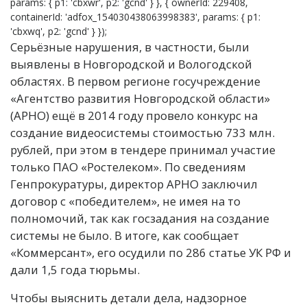
params: { p1: 'cbxwr', p2: 'gcnd' } }, { ownerId: 229408,
containerId: 'adfox_154030438063998383', params: { p1:
'cbxwq', p2: 'gcnd' } });
Серьёзные нарушения, в частности, были
выявлены в Новгородской и Вологодской
областях. В первом регионе госучреждение
«Агентство развития Новгородской области»
(АРНО) ещё в 2014 году провело конкурс на
создание видеосистемы стоимостью 733 млн.
рублей, при этом в тендере принимал участие
только ПАО «Ростелеком». По сведениям
Генпрокуратуры, директор АРНО заключил
договор с «победителем», не имея на то
полномочий, так как госзадания на создание
системы не было. В итоге, как сообщает
«Коммерсант», его осудили по 286 статье УК РФ и
дали 1,5 года тюрьмы.
Чтобы выяснить детали дела, надзорное