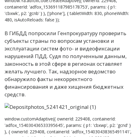
window.Ya.adfoxCode.createAdaptive({ ownerId: 229408,
containerId: 'adfox_153691187985178753', params: { p1:
'cbxwk', p2: 'gcnb' } }, ['phone'], { tabletWidth: 830, phoneWidth:
480, isAutoReloads: false });
В ГИБДД попросили Генпрокуратуру проверить
субъекты страны по вопросам установки и
эксплуатации систем фото- и видеофиксации
нарушений ПДД. Судя по полученным данным,
законность в этой сфере в регионах оставляет
желать лучшего. Так, надзорное ведомство
обнаружило факты некорректного
финансирования и даже хищения бюджетных
средств.
window.customAdaptive({ ownerId: 229408, containerId:
'adfox_154030436533395645', params: { p1: 'cbxwp', p2: 'gcnd' }
}, { ownerId: 229408, containerId: 'adfox_154030438365491141',