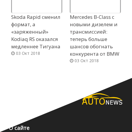
Skoda Rapid сменил
Mercedes B-Class c
У
формат, а
новыми дизелем и
R
«заряженный»
трансмиссией:
д
Kodiaq RS оказался
теперь больше
э
медленнее Тигуана
шансов обогнать
с
03 Окт 2018
конкурента от BMW
03 Окт 2018
О сайте