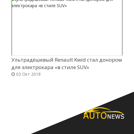
Ультрадёшевый Renault Kwid стал донором
Ц
для электрокара «в стиле SUV»
н
03 Окт 2018