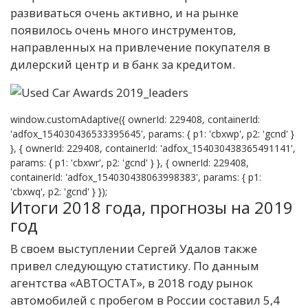
развиваться очень активно, и на рынке
появилось очень много инструментов,
направленных на привлечение покупателя в
дилерский центр и в банк за кредитом.
window.customAdaptive({ ownerId: 229408, containerId:
'adfox_154030436533395645', params: { p1: 'cbxwp', p2: 'gcnd' }
}, { ownerId: 229408, containerId: 'adfox_154030438365491141',
params: { p1: 'cbxwr', p2: 'gcnd' } }, { ownerId: 229408,
containerId: 'adfox_154030438063998383', params: { p1:
'cbxwq', p2: 'gcnd' } });
Итоги 2018 года, прогнозы на 2019
год
В своем выступлении Сергей Удалов также
привел следующую статистику. По данным
агентства «АВТОСТАТ», в 2018 году рынок
автомобилей с пробегом в России составил 5,4