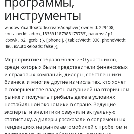
программы,
инструменты
window.Ya.adfoxCode.createAdaptive({ ownerId: 229408,
containerId: 'adfox_153691187985178753', params: { p1:
'cbxwk', p2: 'gcnb' } }, ['phone'], { tabletWidth: 830, phoneWidth:
480, isAutoReloads: false });
Мероприятие собрало более 230 участников,
среди которых были представители финансовых
и страховых компаний, дилеры, собственники
бизнеса, и многие другие из числа тех, кто хочет
в совершенстве владеть ситуацией на вторичном
рынке и получать прибыль даже в условиях
нестабильной экономики в стране. Ведущие
эксперты и аналитики озвучили актуальную
статистику, а дилеры рассказали о современных
тенденциях на рынке автомобилей с пробегом и