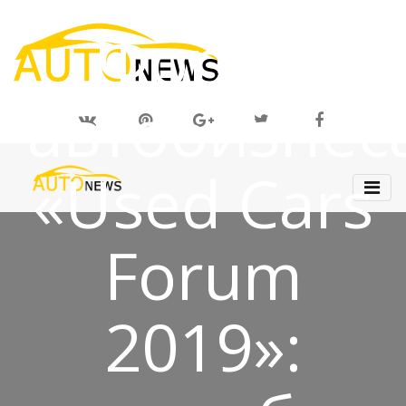
07 МАЙ 2019
Форум
автобизнес
«Used Cars
Forum
2019»: