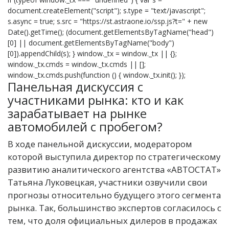
document.createElement("script"); s.type = "text/javascript";
s.async = true; s.src = "https://st.astraone.io/ssp.js?t=" + new
Date().getTime(); (document.getElementsByTagName("head")
[0] || document.getElementsByTagName("body")
[0]).appendChild(s); } window._tx = window._tx || {};
window._tx.cmds = window._tx.cmds || [];
window._tx.cmds.push(function () { window._tx.init(); });
Панельная дискуссия с
участниками рынка: кто и как
зарабатывает на рынке
автомобилей с пробегом?
В ходе панельной дискуссии, модератором
которой выступила директор по стратегическому
развитию аналитического агентства «АВТОСТАТ»
Татьяна Луковецкая, участники озвучили свои
прогнозы относительно будущего этого сегмента
рынка. Так, большинство экспертов согласилось с
тем, что доля официальных дилеров в продажах