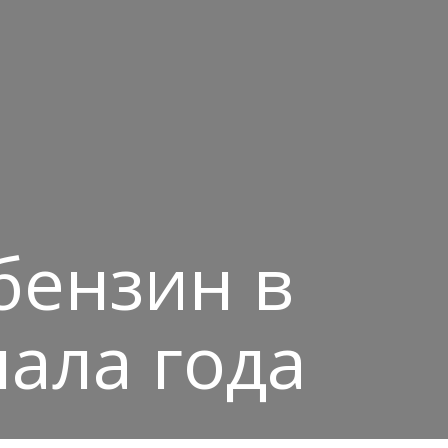
бензин в
чала года