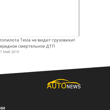
топилота Tesla не видит грузовики!
Портативны
ередное смертельное ДТП
электросам
7 Май 2019
требовани
17 Май 201
ии