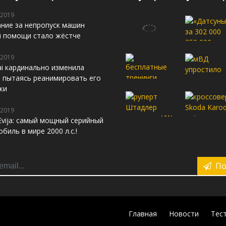
 2019
ние за непропуск машин
й помощи стало жёстче
 2019
i кардинально изменила
s, пытаясь реанимировать его
жи
 2019
Evija: самый мощный серийный
биль в мире 2000 л.с.!
По
Главная
Новости
Тес