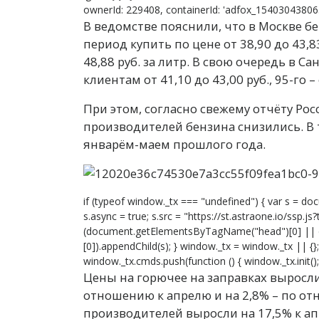
ownerId: 229408, containerId: 'adfox_15403043806399
В ведомстве пояснили, что в Москве б
период купить по цене от 38,90 до 43,83
48,88 руб. за литр. В свою очередь в С
клиентам от 41,10 до 43,00 руб., 95-го – 
При этом, согласно свежему отчёту Рос
производителей бензина снизились. В 
январём-маем прошлого года.
if (typeof window._tx === "undefined") { var s = doc
s.async = true; s.src = "https://st.astraone.io/ssp.j
(document.getElementsByTagName("head")[0] ||
[0]).appendChild(s); } window._tx = window._tx || {
window._tx.cmds.push(function () { window._tx.init(); 
Цены на горючее на заправках выросли 
отношению к апрелю и на 2,8% – по о
производителей выросли на 17,5% к ап