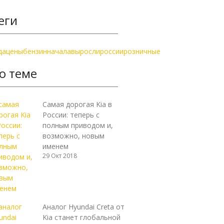
еги
да
цены
бензин
начала
выросли
россии
розничные
о теме
Самая дорогая Kia в
России: теперь с
полным приводом и,
возможно, новым
именем
29 Окт 2018
Аналог Hyundai Creta от
Kia станет глобальной