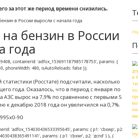
го за этот же период времени снизились.
Т
ензин в России выросли с начала года
на бензин в России
го
П
а года
9408, containerId: 'adfox_153691187985178753', params: {
 830, phoneWidth: 480, isAutoReloads: false });
 статистики (Росстате) подсчитали, насколько
его года. Оказалось, что в период с января по
а АЗС вырос на 7,9% по сравнению с первыми 5
 к декабрю 2018 года он увеличился на 0,7%.
erId: 'adfox_154030436533395645', params: { p1: 'cbxwp', p2:
54030438365491141', params: { p1: 'cbxwr', p2: 'gcnd' } }, {