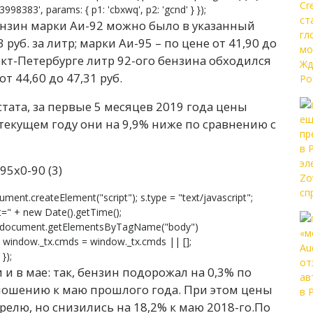
8383', params: { p1: 'cbxwq', p2: 'gcnd' } });
ензин марки Аи-92 можно было в указанный
 руб. за литр; марки Аи-95 – по цене от 41,90 до
анкт-Петербурге литр 92-ого бензина обходился
от 44,60 до 47,31 руб.
стата, за первые 5 месяцев 2019 года цены
текущем году они на 9,9% ниже по сравнению с
ument.createElement("script"); s.type = "text/javascript";
s?t=" + new Date().getTime();
 document.getElementsByTagName("body")
}; window._tx.cmds = window._tx.cmds || [];
});
и в мае: так, бензин подорожал на 0,3% по
тношению к маю прошлого года. При этом цены
релю, но снизились на 18,2% к маю 2018-го.По