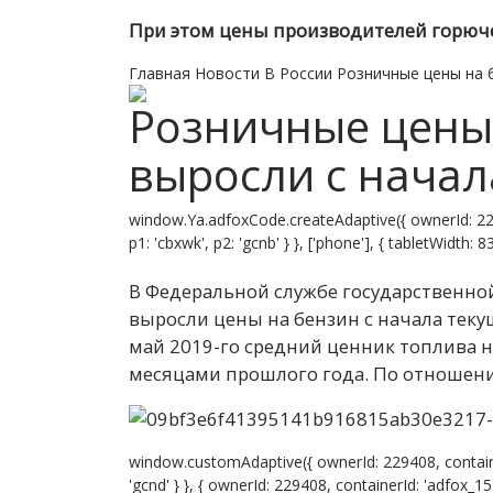
При этом цены производителей горюче
Главная
Новости
В России
Розничные цены на б
Розничные цены 
выросли с начал
window.Ya.adfoxCode.createAdaptive({ ownerId: 22
p1: 'cbxwk', p2: 'gcnb' } }, ['phone'], { tabletWidth:
В Федеральной службе государственной
выросли цены на бензин с начала текущ
май 2019-го средний ценник топлива н
месяцами прошлого года. По отношению
window.customAdaptive({ ownerId: 229408, contain
'gcnd' } }, { ownerId: 229408, containerId: 'adfox_1