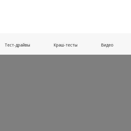
(current)
(current)
(current)
Тест-драйвы
Краш-тесты
Видео