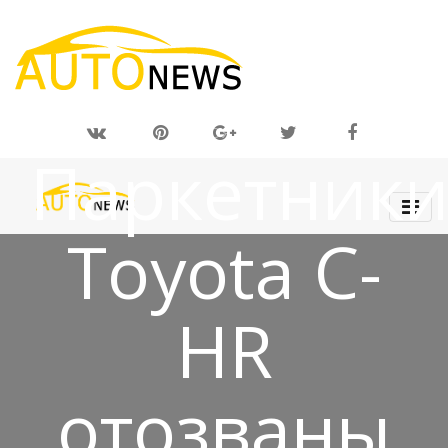
26 НОЯ 2018
Паркетник
Toyota C-
HR
отозваны