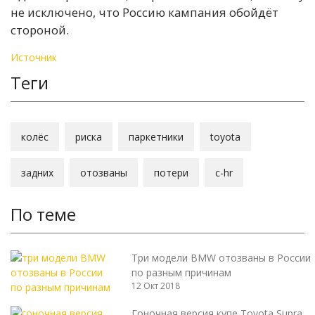
не исключено, что Россию кампания обойдёт
стороной.
Источник
Теги
колёс
риска
паркетники
toyota
задних
отозваны
потери
c-hr
По теме
Три модели BMW отозваны в России
по разным причинам
12 Окт 2018
Гоночная версия купе Toyota Supra