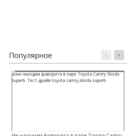
Популярное
Не находим фаворита в паре Toyota Camry
Е