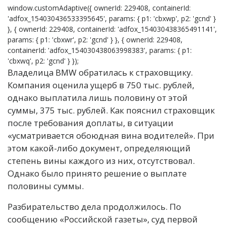
window.customAdaptive({ ownerId: 229408, containerId:
'adfox_154030436533395645', params: { p1: 'cbxwp', p2: 'gcnd' }
}, { ownerId: 229408, containerId: 'adfox_154030438365491141',
params: { p1: 'cbxwr', p2: 'gcnd' } }, { ownerId: 229408,
containerId: 'adfox_154030438063998383', params: { p1:
'cbxwq', p2: 'gcnd' } });
Владелица BMW обратилась к страховщику.
Компания оценила ущерб в 750 тыс. рублей,
однако выплатила лишь половину от этой
суммы, 375 тыс. рублей. Как пояснил страховщик
после требования доплаты, в ситуации
«усматривается обоюдная вина водителей». При
этом какой-либо документ, определяющий
степень вины каждого из них, отсутствовал.
Однако было принято решение о выплате
половины суммы.
Разбирательство дела продолжилось. По
сообщению «Российской газеты», суд первой