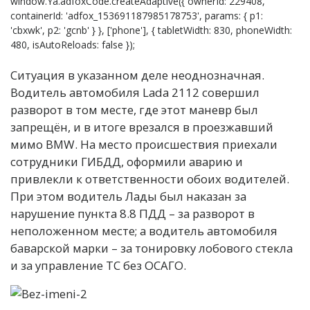
window.Ya.adfoxCode.createAdaptive({ ownerId: 229408,
containerId: 'adfox_153691187985178753', params: { p1:
'cbxwk', p2: 'gcnb' } }, ['phone'], { tabletWidth: 830, phoneWidth:
480, isAutoReloads: false });
Ситуация в указанном деле неоднозначная.
Водитель автомобиля Lada 2112 совершил
разворот в том месте, где этот маневр был
запрещён, и в итоге врезался в проезжавший
мимо BMW. На место происшествия приехали
сотрудники ГИБДД, оформили аварию и
привлекли к ответственности обоих водителей.
При этом водитель Лады был наказан за
нарушение пункта 8.8 ПДД – за разворот в
неположенном месте; а водитель автомобиля
баварской марки – за тонировку лобового стекла
и за управление ТС без ОСАГО.