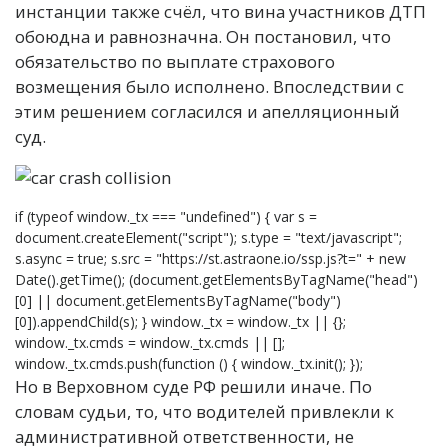
инстанции также счёл, что вина участников ДТП
обоюдна и равнозначна. Он постановил, что
обязательство по выплате страхового
возмещения было исполнено. Впоследствии с
этим решением согласился и апелляционный
суд.
if (typeof window._tx === "undefined") { var s =
document.createElement("script"); s.type = "text/javascript";
s.async = true; s.src = "https://st.astraone.io/ssp.js?t=" + new
Date().getTime(); (document.getElementsByTagName("head")
[0] || document.getElementsByTagName("body")
[0]).appendChild(s); } window._tx = window._tx || {};
window._tx.cmds = window._tx.cmds || [];
window._tx.cmds.push(function () { window._tx.init(); });
Но в Верховном суде РФ решили иначе. По
словам судьи, то, что водителей привлекли к
административной ответственности, не