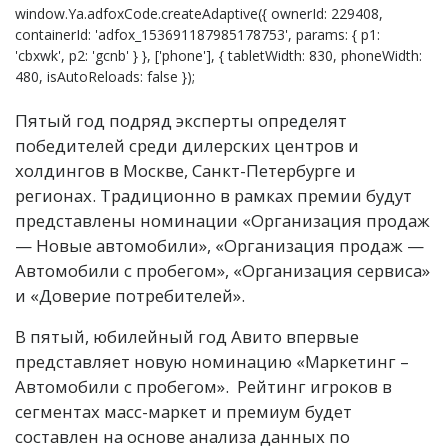
window.Ya.adfoxCode.createAdaptive({ ownerId: 229408,
containerId: 'adfox_153691187985178753', params: { p1:
'cbxwk', p2: 'gcnb' } }, ['phone'], { tabletWidth: 830, phoneWidth:
480, isAutoReloads: false });
П
ятый год подряд эксперты определят
победителей среди дилерских центров и
холдингов в Москве, Санкт-Петербурге и
регионах. Традиционно в рамках премии будут
представлены номинации «Организация продаж
— Новые автомобили», «Организация продаж —
Автомобили с пробегом», «Организация сервиса»
и «Доверие потребителей».
В пятый, юбилейный год Авито впервые
представляет новую номинацию «Маркетинг –
Автомобили с пробегом». Рейтинг игроков в
сегментах масс-маркет и премиум будет
составлен на основе анализа данных по