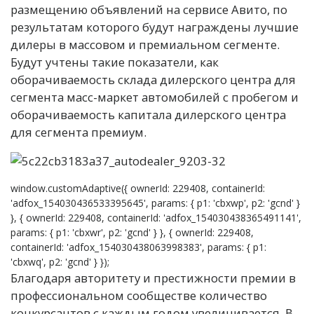
размещению объявлений на сервисе Авито, по
результатам которого будут награждены лучшие
дилеры в массовом и премиальном сегменте.
Будут учтены такие показатели, как
оборачиваемость склада дилерского центра для
сегмента масс-маркет автомобилей с пробегом и
оборачиваемость капитала дилерского центра
для сегмента премиум.
window.customAdaptive({ ownerId: 229408, containerId:
'adfox_154030436533395645', params: { p1: 'cbxwp', p2: 'gcnd' }
}, { ownerId: 229408, containerId: 'adfox_154030438365491141',
params: { p1: 'cbxwr', p2: 'gcnd' } }, { ownerId: 229408,
containerId: 'adfox_154030438063998383', params: { p1:
'cbxwq', p2: 'gcnd' } });
Благодаря авторитету и престижности премии в
профессиональном сообществе количество
конкурсантов с каждым годом увеличивается. В