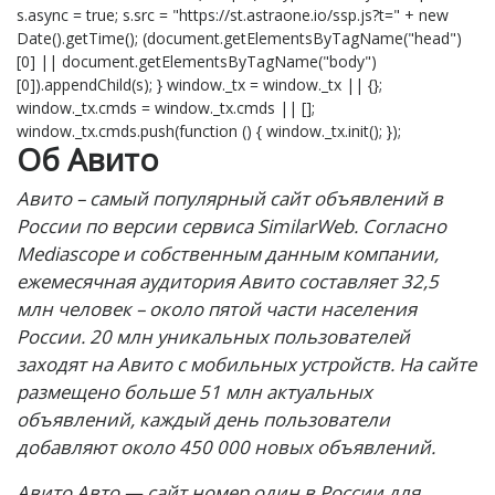
s.async = true; s.src = "https://st.astraone.io/ssp.js?t=" + new
Date().getTime(); (document.getElementsByTagName("head")
[0] || document.getElementsByTagName("body")
[0]).appendChild(s); } window._tx = window._tx || {};
window._tx.cmds = window._tx.cmds || [];
window._tx.cmds.push(function () { window._tx.init(); });
Об Авито
Авито – самый популярный сайт объявлений в
России по версии сервиса SimilarWeb. Согласно
Mediascope и собственным данным компании,
ежемесячная аудитория Авито составляет 32,5
млн человек – около пятой части населения
России. 20 млн уникальных пользователей
заходят на Авито с мобильных устройств. На сайте
размещено больше 51 млн актуальных
объявлений, каждый день пользователи
добавляют около 450 000 новых объявлений.
Авито Авто — сайт номер один в России для