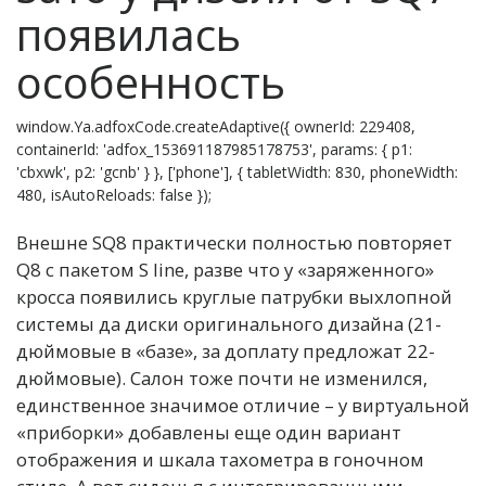
появилась
особенность
window.Ya.adfoxCode.createAdaptive({ ownerId: 229408,
containerId: 'adfox_153691187985178753', params: { p1:
'cbxwk', p2: 'gcnb' } }, ['phone'], { tabletWidth: 830, phoneWidth:
480, isAutoReloads: false });
Внешне SQ8 практически полностью повторяет
Q8 с пакетом S line, разве что у «заряженного»
кросса появились круглые патрубки выхлопной
системы да диски оригинального дизайна (21-
дюймовые в «базе», за доплату предложат 22-
дюймовые). Салон тоже почти не изменился,
единственное значимое отличие – у виртуальной
«приборки» добавлены еще один вариант
отображения и шкала тахометра в гоночном