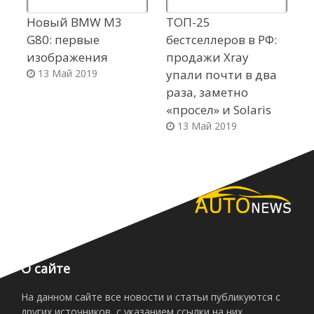
Новый BMW M3
ТОП-25
О
G80: первые
бестселлеров в РФ:
S
изображения
продажи Xray
р
13 Май 2019
упали почти в два
S
раза, заметно
«
«просел» и Solaris
13 Май 2019
О сайте
На данном сайте все новости и статьи публикуются с
других источников, с указанием ссылки на них.