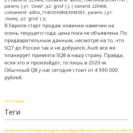
params: { p1: 'cbxwr', p2: 'gcnd' } }, { ownerId: 229408,
containerId: 'adfox_154030438063998383', params: { p1:
'cbxwq', p2: 'gcnd' } });
В Европе старт продаж новинки намечен на
осень текущего года, цена пока не объявлена. По
предварительным данным, несмотря на то, что
SQ7 до России так и не добрался, Audi все же
планирует привезти SQ8 в нашу страну. Правда,
если это и произойдет, то лишь в 2020-м.
Обычный Q8 у нас сегодня стоит от 4 990 000
рублей.
Источник
Теги
решили
зато
появилась
дизеля
audi
дизайном
особенность
замор