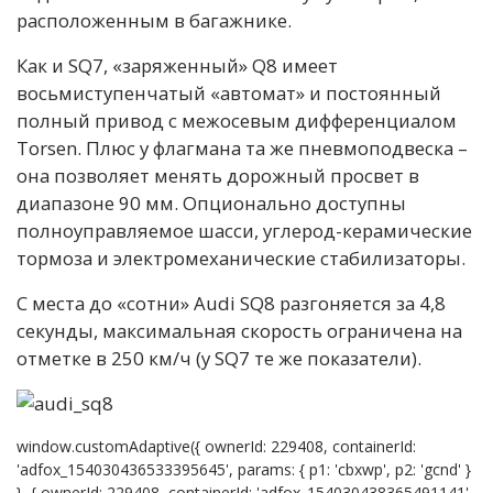
расположенным в багажнике.
Как и SQ7, «заряженный» Q8 имеет
восьмиступенчатый «автомат» и постоянный
полный привод с межосевым дифференциалом
Torsen. Плюс у флагмана та же пневмоподвеска –
она позволяет менять дорожный просвет в
диапазоне 90 мм. Опционально доступны
полноуправляемое шасси, углерод-керамические
тормоза и электромеханические стабилизаторы.
С места до «сотни» Audi SQ8 разгоняется за 4,8
секунды, максимальная скорость ограничена на
отметке в 250 км/ч (у SQ7 те же показатели).
window.customAdaptive({ ownerId: 229408, containerId:
'adfox_154030436533395645', params: { p1: 'cbxwp', p2: 'gcnd' }
}, { ownerId: 229408, containerId: 'adfox_154030438365491141',