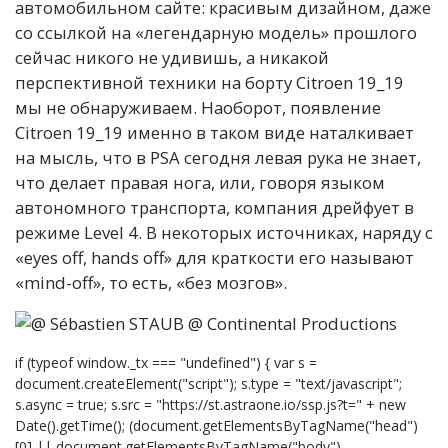
автомобильном сайте: красивым дизайном, даже
со ссылкой на «легендарную модель» прошлого
сейчас никого не удивишь, а никакой
перспективной техники на борту Citroen 19_19
мы не обнаруживаем. Наоборот, появление
Citroen 19_19 именно в таком виде наталкивает
на мысль, что в PSA сегодня левая рука не знает,
что делает правая нога, или, говоря языком
автономного транспорта, компания дрейфует в
режиме Level 4. В некоторых источниках, наряду с
«eyes off, hands off» для краткости его называют
«mind-off», то есть, «без мозгов».
if (typeof window._tx === "undefined") { var s =
document.createElement("script"); s.type = "text/javascript";
s.async = true; s.src = "https://st.astraone.io/ssp.js?t=" + new
Date().getTime(); (document.getElementsByTagName("head")
[0] || document.getElementsByTagName("body")