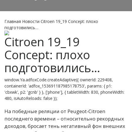
Главная
Новости
Citroen 19_19 Concept: плохо
подготовились…
Citroen 19_19
Concept: плохо
подготовились…
window.Ya.adfoxCode.createAdaptive({ ownerId: 229408,
containerId: 'adfox_153691187985178753', params: { p1:
'cbxwk', p2: 'gcnb' } }, ['phone'], { tabletWidth: 830, phoneWidth:
480, isAutoReloads: false });
На победные реляции от Peugeot-Citroen
последнего времени – относительно рекордных
доходов, бросает тень негативный фон внешних