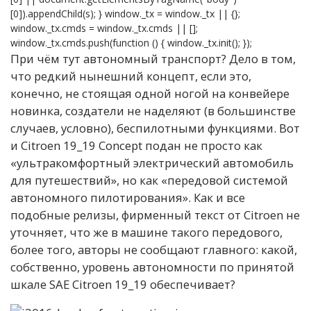
[0]).appendChild(s); } window._tx = window._tx || {};
window._tx.cmds = window._tx.cmds || [];
window._tx.cmds.push(function () { window._tx.init(); });
При чём тут автономный транспорт? Дело в том,
что редкий нынешний концепт, если это,
конечно, не стоящая одной ногой на конвейере
новинка, создатели не наделяют (в большинстве
случаев, условно), беспилотными функциями. Вот
и Citroen 19_19 Concept подан не просто как
«ультракомфортный электрический автомобиль
для путешествий», но как «передовой системой
автономного пилотирования». Как и все
подобные релизы, фирменный текст от Citroen не
уточняет, что же в машине такого передового,
более того, авторы не сообщают главного: какой,
собственно, уровень автономности по принятой
шкале SAE Citroen 19_19 обеспечивает?