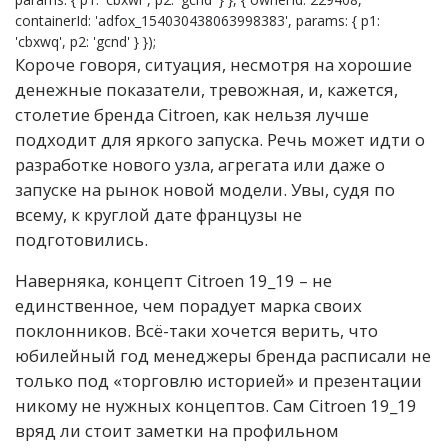
containerId: 'adfox_154030438063998383', params: { p1:
'cbxwq', p2: 'gcnd' } });
Короче говоря, ситуация, несмотря на хорошие
денежные показатели, тревожная, и, кажется,
столетие бренда Citroen, как нельзя лучше
подходит для яркого запуска. Речь может идти о
разработке нового узла, агрегата или даже о
запуске на рынок новой модели. Увы, судя по
всему, к круглой дате французы не
подготовились.
Наверняка, концепт Citroen 19_19 – не
единственное, чем порадует марка своих
поклонников. Всё-таки хочется верить, что
юбилейный год менеджеры бренда расписали не
только под «торговлю историей» и презентации
никому не нужных концептов. Сам Citroen 19_19
вряд ли стоит заметки на профильном