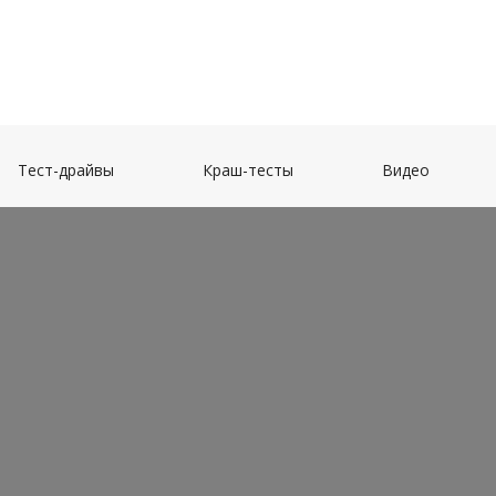
(current)
(current)
(current)
Тест-драйвы
Краш-тесты
Видео