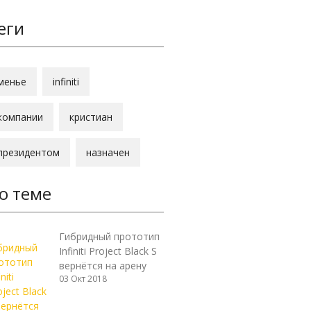
еги
менье
infiniti
компании
кристиан
президентом
назначен
о теме
Гибридный прототип
Infiniti Project Black S
вернётся на арену
03 Окт 2018