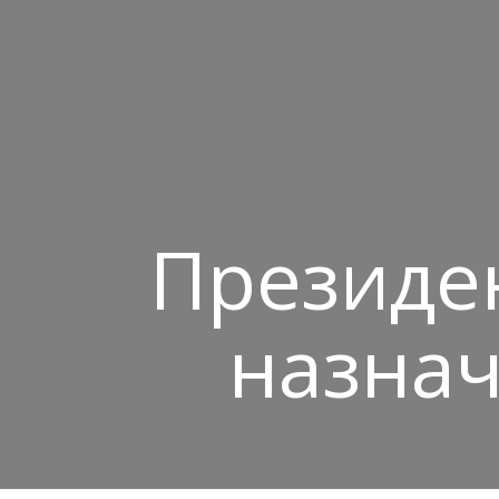
Президен
назна