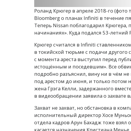
Роланд Крюгер в апреле 2018-го (фото 
Bloomberg о планах Infiniti в течение 
Теперь Nissan поблагодарил Крюгера, 
начинаниях». Куда подался 53-летний Р
Крюгер считался в Infiniti ставленнико
в токийской тюрьме с подачи другого 
с момента ареста выступил перед публи
истощённым и поседевшим». Все обвин
подробно разъяснил, вину ни в чём не
под арестом до июня, и только потом 
жена Грэга Келли, задержанного вместе
в видеообращении заявила о захвате в
Захват не захват, но обстановка в ком
исполнительный директор Хосе Муньос 
отдела кадров Арун Бахадж тоже взял о
касается назначения Кристиана Менье