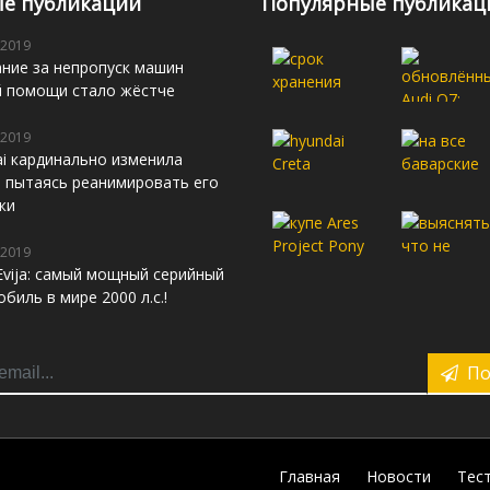
е публикации
Популярные публикац
 2019
ние за непропуск машин
й помощи стало жёстче
 2019
i кардинально изменила
s, пытаясь реанимировать его
жи
 2019
Evija: самый мощный серийный
биль в мире 2000 л.с.!
По
Главная
Новости
Тес