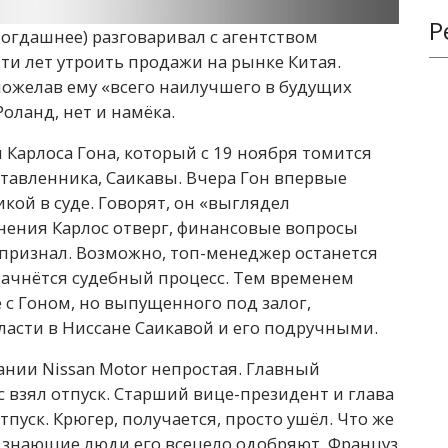
Р
тогдашнее) разговаривал с агентством
пяти лет утроить продажи на рынке Китая.
пожелав ему «всего наилучшего в будущих
оланд, нет и намёка.
м Карлоса Гона, который с 19 ноября томится
ставленника, Саикавы. Вчера Гон впервые
кой в суде. Говорят, он «выглядел
ения Карлос отверг, финансовые вопросы
 признал. Возможно, топ-менеджер останется
начнётся судебный процесс. Тем временем
 с Гоном, но выпущенного под залог,
ласти в Ниссане Саикавой и его подручными.
пании Nissan Motor непростая. Главный
взял отпуск. Старший вице-президент и глава
тпуск. Крюгер, получается, просто ушёл. Что же
, знающие люди его всецело одобряют. Француз