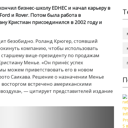
ончил бизнес-школу EDHEC и начал карьеру в
Т
ord и Rover. Потом была работа в
ану Кристиан присоединился в 2002 году и
ит безобидно. Роланд Крюгер, стоявший
ил покинуть компанию, чтобы использовать
о старшему вице-президенту по продажам
Кристиану Менье. «Он принёс успех
 мы можем приветствовать его в новом
рото Саикава. Решение о назначении Менье
П
с восторгом встречено американскими
о воздуха», — цитирует представителей издание