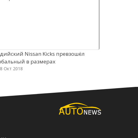
дийский Nissan Kicks превзошёл
Роснефть и
обальный в размерах
нового топ
8 Окт 2018
18 Окт 2018