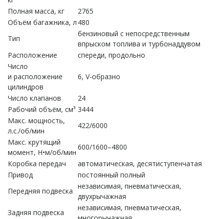
Полная масса, кг
2765
Объём багажника, л
480
бензиновый с непосредственным
Тип
впрыском топлива и турбонаддувом
Расположение
спереди, продольно
Число
и расположение
6, V-образно
цилиндров
Число клапанов
24
Рабочий объём, см³
3444
Макс. мощность,
422/6000
л.с./об/мин
Макс. крутящий
600/1600–4800
момент, Н•м/об/мин
Коробка передач
автоматическая, десятиступенчатая
Привод
постоянный полный
независимая, пневматическая,
Передняя подвеска
двухрычажная
независимая, пневматическая,
Задняя подвеска
многорычажная