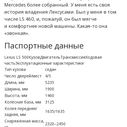
Mercedes более собранный. У меня есть своя
история владения Лексусами. Был у меня в том
числе LS 460, и, пожалуй, он был мягче
и комфортнее новой машины. Какая-то она
«звонкая».
Паспортные данные
Lexus LS 500КузовДвигательТрансмиссияХодовая
частьЭксплуатационные характеристики
Тип кузова
седан
Число дверей/мест
4/5
Длина, мм
5235
Ширина, мм
1900
Высота, мм
1460
Колёсная база, мм
3125
Колея передняя/
1635/1635
задняя, мм
Снаряжённая масса,
2320–2450
кг