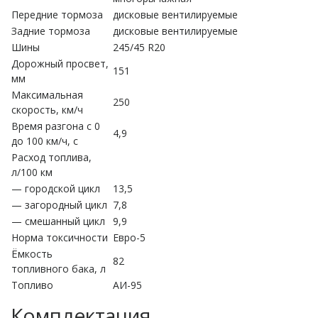
Передние тормоза
дисковые вентилируемые
Задние тормоза
дисковые вентилируемые
Шины
245/45 R20
Дорожный просвет,
151
мм
Максимальная
250
скорость, км/ч
Время разгона с 0
4,9
до 100 км/ч, с
Расход топлива,
л/100 км
— городской цикл
13,5
— загородный цикл
7,8
— смешанный цикл
9,9
Норма токсичности
Евро-5
Ёмкость
82
топливного бака, л
Топливо
АИ-95
Комплектация