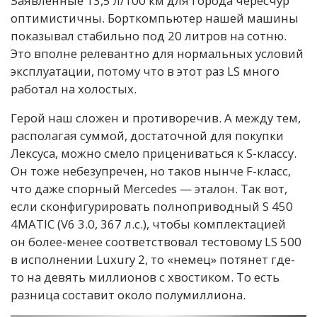
Заявленные 13,5 л/100 км для города чересчур
оптимистичны. Борткомпьютер нашей машины
показывал стабильно под 20 литров на сотню.
Это вполне релевантно для нормальных условий
эксплуатации, потому что в этот раз LS много
работал на холостых.
Герой наш сложен и противоречив. А между тем,
располагая суммой, достаточной для покупки
Лексуса, можно смело прицениваться к S-классу.
Он тоже небезупречен, но таков нынче F-класс,
что даже спорный Mercedes — эталон. Так вот,
если сконфигурировать полноприводный S 450
4MATIC (V6 3.0, 367 л.с.), чтобы комплектацией
он более-менее соответствовал тестовому LS 500
в исполнении Luxury 2, то «немец» потянет где-
то на девять миллионов с хвостиком. То есть
разница составит около полумиллиона.