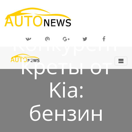
20 ИЮН 2019
Конкурент
Креты от
Kia:
бензин