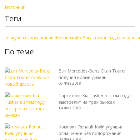
Источник
Теги
конкурент
kia
оснащение
бензин
ждём
богатое
креты
дизель
росс
По теме
Вэн Mercedes-Benz Citan Tourer
получил новый дизель
05 Фев 2019
Паркетник Kia Tusker в этом году
выстрелит на трёх рынках
14 Фев 2019
Компакт Renault Kwid улучшил
оснащение без подорожания
04 Фев 2019