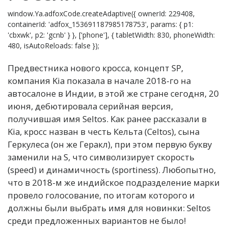
window.Ya.adfoxCode.createAdaptive({ ownerId: 229408,
containerId: 'adfox_153691187985178753', params: { p1:
'cbxwk', p2: 'gcnb' } }, ['phone'], { tabletWidth: 830, phoneWidth:
480, isAutoReloads: false });
Предвестника нового кросса, концепт SP,
компания Kia показала в начале 2018-го на
автосалоне в Индии, в этой же стране сегодня, 20
июня, дебютировала серийная версия,
получившая имя Seltos. Как ранее рассказали в
Kia, кросс назван в честь Кельта (Celtos), сына
Геркулеса (он же Геракл), при этом первую букву
заменили на S, что символизирует скорость
(speed) и динамичность (sportiness). Любопытно,
что в 2018-м же индийское подразделение марки
провело голосование, по итогам которого и
должны были выбрать имя для новинки: Seltos
среди предложенных вариантов не было!