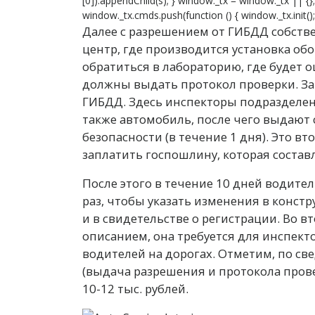
[0]).appendChild(s); } window._tx = window._tx || {
window._tx.cmds.push(function () { window._tx.init(); 
Далее с разрешением от ГИБДД собств
центр, где производится установка об
обратиться в лабораторию, где будет 
должны выдать протокол проверки. За
ГИБДД. Здесь инспекторы подразделен
также автомобиль, после чего выдают 
безопасности (в течение 1 дня). Это вто
заплатить госпошлину, которая составл
После этого в течение 10 дней водител
раз, чтобы указать изменения в констр
и в свидетельстве о регистрации. Во в
описанием, она требуется для инспек
водителей на дорогах. Отметим, по св
(выдача разрешения и протокола пров
10-12 тыс. рублей.