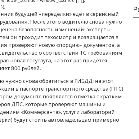
}; window._tx.cmds = window._tx.cmds || [];
});
Р
енник будущей «переделки» едет в сервисный
орудования. После этого водителю снова нужно
оценена безопасность изменений: эксперты
тем он проходит техосмотр и возвращается в
ия проверяют новую «порцию» документов, а
свидетельство о соответствии ТС требованиям
рая новая госуслуга, на этот раз придётся
яет 800 рублей.
ю нужно снова обратиться в ГИБДД: на этот
укции в паспорте транспортного средства (ПТС)
тором документе появляется отметка с кратким
торов ДПС, которые проверяют машины и
едениям «Коммерсанта», услуги лабораторий
ерки) будут стоить автовладельцам примерно