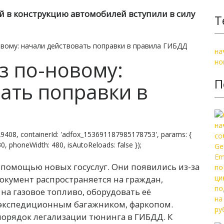
 в конструкцию автомобилей вступили в силу
Т
овому: начали действовать поправки в правила ГИБДД
на
з по-новому:
но
П
ать поправки в
9408, containerId: 'adfox_153691187985178753', params: {
 830, phoneWidth: 480, isAutoReloads: false });
помощью новых госуслуг. Они появились из-за
окумент распространяется на граждан,
на газовое топливо, оборудовать её
экспедиционным багажником, фаркопом.
порядок легализации тюнинга в ГИБДД. К