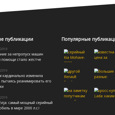
е публикации
Популярные публикац
 2019
ние за непропуск машин
й помощи стало жёстче
 2019
i кардинально изменила
s, пытаясь реанимировать его
жи
 2019
Evija: самый мощный серийный
биль в мире 2000 л.с.!