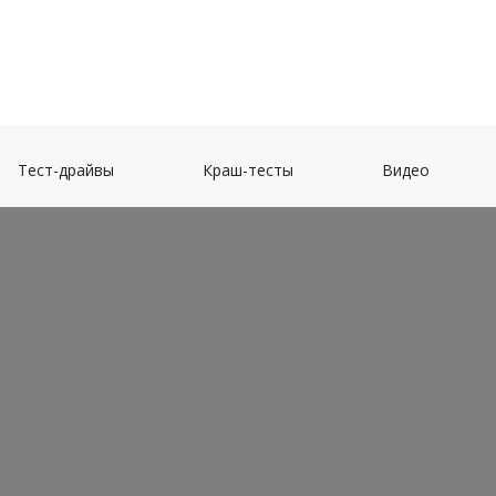
(current)
(current)
(current)
Тест-драйвы
Краш-тесты
Видео