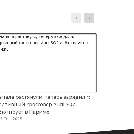
ачала растянули, теперь зарядили:
Топ-менедж
ортивный кроссовер Audi SQ2
начала про
бютирует в Париже
кросс-верс
3 Окт 2018
03 Окт 2018