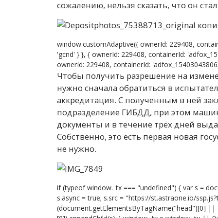
сожалению, нельзя сказать, что он ста
window.customAdaptive({ ownerId: 229408, contain
'gcnd' } }, { ownerId: 229408, containerId: 'adfox_1
ownerId: 229408, containerId: 'adfox_15403043806399
Чтобы получить разрешение на измене
нужно сначала обратиться в испытател
аккредитация. С полученным в ней за
подразделение ГИБДД, при этом машин
документы и в течение трёх дней выда
Собственно, это есть первая новая гос
не нужно.
if (typeof window._tx === "undefined") { var s = doc
s.async = true; s.src = "https://st.astraone.io/ssp.j
(document.getElementsByTagName("head")[0] ||