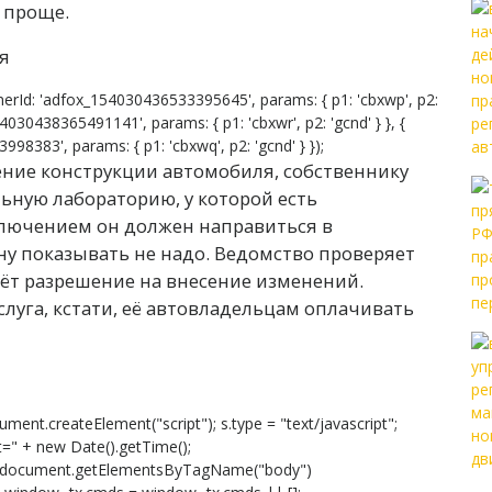
л проще.
erId: 'adfox_154030436533395645', params: { p1: 'cbxwp', p2:
54030438365491141', params: { p1: 'cbxwr', p2: 'gcnd' } }, {
8383', params: { p1: 'cbxwq', p2: 'gcnd' } });
ние конструкции автомобиля, собственнику
ьную лабораторию, у которой есть
ключением он должен направиться в
у показывать не надо. Ведомство проверяет
ёт разрешение на внесение изменений.
услуга, кстати, её автовладельцам оплачивать
ument.createElement("script"); s.type = "text/javascript";
s?t=" + new Date().getTime();
 document.getElementsByTagName("body")