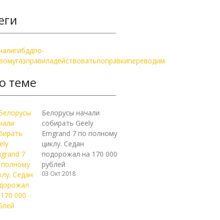
еги
чали
гибдд
по-
вому
газ
правила
действовать
поправки
переводим
о теме
Белорусы начали
собирать Geely
Emgrand 7 по полному
циклу. Седан
подорожал на 170 000
рублей
03 Окт 2018