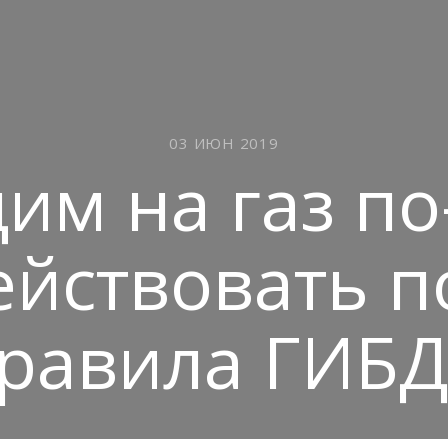
03 ИЮН 2019
им на газ по
ействовать п
равила ГИБ