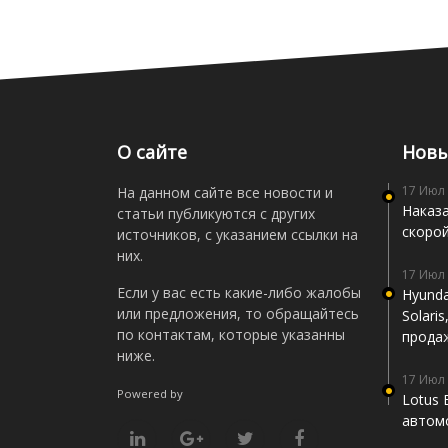
О сайте
Новы
17 Июл
На данном сайте все новости и
Наказа
статьи публикуются с других
скоро
источников, с указанием ссылки на
них.
17 Июл
Если у вас есть какие-либо жалобы
Hyunda
или предложения, то обращайтесь
Solari
по контактам, которые указанны
прода
ниже.
17 Июл
Powered by
Lotus 
автомо