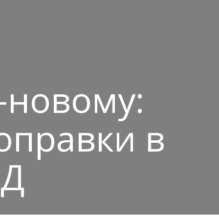
-новому:
оправки в
ДД