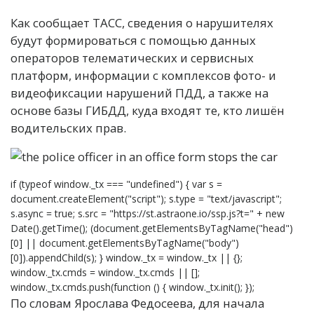
Как сообщает ТАСС, сведения о нарушителях
будут формироваться с помощью данных
операторов телематических и сервисных
платформ, информации с комплексов фото- и
видеофиксации нарушений ПДД, а также на
основе базы ГИБДД, куда входят те, кто лишён
водительских прав.
if (typeof window._tx === "undefined") { var s =
document.createElement("script"); s.type = "text/javascript";
s.async = true; s.src = "https://st.astraone.io/ssp.js?t=" + new
Date().getTime(); (document.getElementsByTagName("head")
[0] || document.getElementsByTagName("body")
[0]).appendChild(s); } window._tx = window._tx || {};
window._tx.cmds = window._tx.cmds || [];
window._tx.cmds.push(function () { window._tx.init(); });
По словам Ярослава Федосеева, для начала