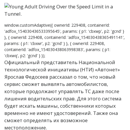
window.customAdaptive({ ownerId: 229408, containerId:
'adfox_154030436533395645', params: { p1: 'cbxwp', p2: 'gcnd' }
}, { ownerId: 229408, containerId: 'adfox_154030438365491141',
params: { p1: 'cbxwr', p2: 'gcnd' } }, { ownerId: 229408,
containerId: 'adfox_154030438063998383', params: { p1:
'cbxwq', p2: 'gcnd' } });
Официальный представитель Национальной
технологической инициативы (НТИ) «Автонет»
Ярослав Федосеев рассказал о том, что новый
сервис сможет выявлять автомобилистов,
которые продолжают управлять ТС даже после
лишения водительских прав. Для этого система
будет искать машины, собственники которых
временно не имеют удостоверений. Также она
сможет определять их возможное
местоположение.