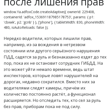
после лишения прав
window.Ya.adfoxCode.createAdaptive({ ownerId: 229408,
containerId: 'adfox_153691187985178753', params: { p1:
'cbxwk', p2: 'gcnb' } }, ['phone'], { tabletWidth: 830, phoneWidth:
480, isAutoReloads: false });
Нередко водители, которых лишили прав,
например, из-за вождения в нетрезвом
состоянии или другого серьёзного нарушения
ПДД, садятся за руль и безнаказанно ездят до тех
пор, пока их не остановит сотрудник ГИБДД. На
это может уйти немало времени, ведь штат
инспекторов, которые ловят нарушителей на
дорогах, недавно сократился. Вместо них за
водителями следят камеры, причём их
количество постоянно растёт, а функционал
расширяется. Но отследить тех, кто сел за руль
без прав, приборам пока не под силу.