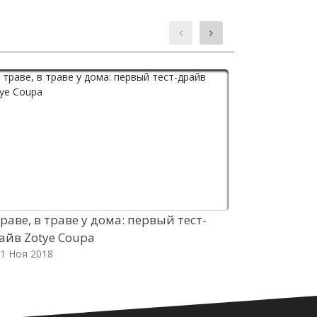
траве, в траве у дома: первый тест-
Kia готови
айв Zotye Coupa
глобальный
1 Ноя 2018
02 Ноя 2018