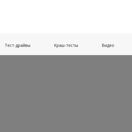
(current)
(current)
(current)
Тест-драйвы
Краш-тесты
Видео