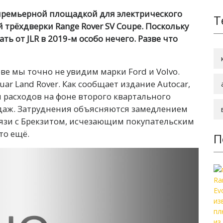
 премьерной площадкой для электрического
Т
й трёхдверки Range Rover SV Coupe. Поскольку
ь от JLR в 2019-м особо нечего. Разве что
ве мы точно не увидим марки Ford и Volvo.
ar Land Rover. Как сообщает издание Autocar,
 расходов на фоне второго квартального
даж. Затруднения объясняются замедлением
вязи с Брекзитом, исчезающим покупательским
то ещё.
П