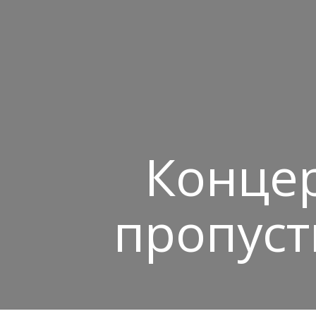
Концер
пропуст