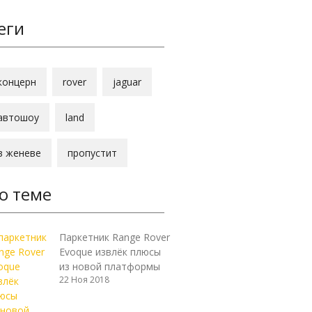
еги
концерн
rover
jaguar
автошоу
land
в женеве
пропустит
о теме
Паркетник Range Rover
Evoque извлёк плюсы
из новой платформы
22 Ноя 2018