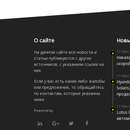
О сайте
Новы
17 Июл
На данном сайте все новости и
Наказа
статьи публикуются с других
скоро
источников, с указанием ссылки на
них.
17 Июл
Если у вас есть какие-либо жалобы
Hyunda
или предложения, то обращайтесь
Solari
по контактам, которые указанны
прода
ниже.
17 Июл
Powered by
Lotus 
автомо