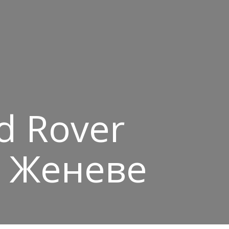
d Rover
в Женеве