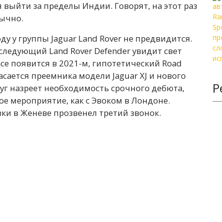
 выйти за пределы Индии. Говорят, на этот раз
бычно.
ду у группы Jaguar Land Rover не предвидится.
следующий Land Rover Defender увидит свет
Pace появится в 2021-м, гипотетический Road
асается преемника модели Jaguar XJ и нового
Р
руг назреет необходимость срочного дебюта,
е мероприятие, как с Эвоком в Лондоне.
вки в Женеве прозвенел третий звонок.