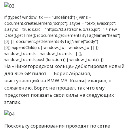
if (typeof window._tx === "undefined") { var s =
document.createElement("script"); s.type = "text/javascript";
s.async = true; s.src = "https://st.astraone.io/ssp.js?t=" + new
Date().getTime(); (document.getElementsByTagName("head")
[0] || document.getElementsByTagName("body")
[0]).appendChild(s); } window._tx = window._tx || {};
window._tx.cmds = window._tx.cmds || [];
window._tx.cmds.push(function () { window._tx.init(); });
На «Нижегородском кольце» дебютировал новый
для RDS GP пилот — Борис Абрамов,
выступающий на BMW М3. Квалификацию, к
сожалению, Борис не прошел, так что ему
предстоит показать свои силы на следующих
этапах.
Поскольку соревнования проходят по сетке