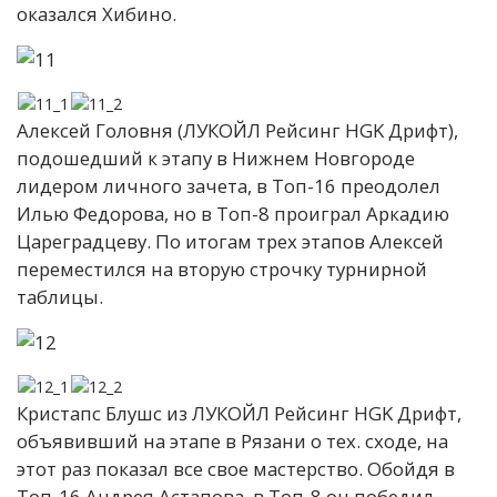
оказался Хибино.
Алексей Головня (ЛУКОЙЛ Рейсинг HGK Дрифт),
подошедший к этапу в Нижнем Новгороде
лидером личного зачета, в Топ-16 преодолел
Илью Федорова, но в Топ-8 проиграл Аркадию
Цареградцеву. По итогам трех этапов Алексей
переместился на вторую строчку турнирной
таблицы.
Кристапс Блушс из ЛУКОЙЛ Рейсинг HGK Дрифт,
объявивший на этапе в Рязани о тех. сходе, на
этот раз показал все свое мастерство. Обойдя в
Топ-16 Андрея Астапова, в Топ-8 он победил