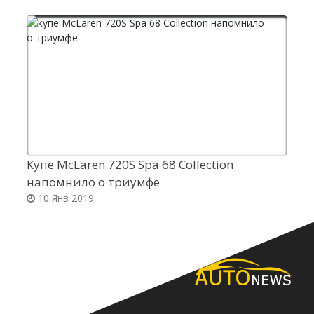
Купе McLaren 720S Spa 68 Collection
П
напомнило о триумфе
К
10 Янв 2019