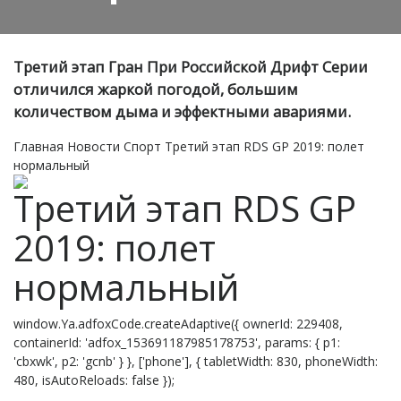
Третий этап Гран При Российской Дрифт Серии
отличился жаркой погодой, большим
количеством дыма и эффектными авариями.
Главная
Новости
Спорт
Третий этап RDS GP 2019: полет
нормальный
Третий этап RDS GP
2019: полет
нормальный
window.Ya.adfoxCode.createAdaptive({ ownerId: 229408,
containerId: 'adfox_153691187985178753', params: { p1:
'cbxwk', p2: 'gcnb' } }, ['phone'], { tabletWidth: 830, phoneWidth:
480, isAutoReloads: false });