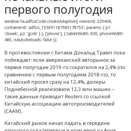
первого полугодия
window.Ya.adfoxCode.createAdaptive({ ownerId: 229408,
containerId: 'adfox_153691187985178753', params: { p1:
'cbxwk', p2: 'gcnb' } }, ['phone'], { tabletWidth: 830, phoneWidth:
480, isAutoReloads: false });
В противостоянии с Китаем Дональд Трамп пока
побеждает: если американский авторынок за
первое полугодие 2019-го сократился на 2,4% (по
сравнению с первым полугодием 2018-го), то
китайский просел сразу на 12,4%, дилеры
Поднебесной реализовали 12,3 млн машин –
такие данные приводит Reuters со ссылкой
Китайскую ассоциацию автопроизводителей
(CAAM).
Китайский рынок начал падать в середине
прошлого года (впервые в этом веке) на фоне