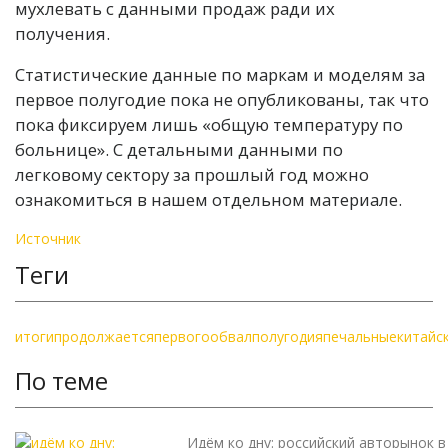
мухлевать с данными продаж ради их
получения.
Статистические данные по маркам и моделям за
первое полугодие пока не опубликованы, так что
пока фиксируем лишь «общую температуру по
больнице». С детальными данными по
легковому сектору за прошлый год можно
ознакомиться в нашем отдельном материале.
Источник
Теги
итоги
продолжается
первого
обвал
полугодия
печальные
китайс
По теме
Идём ко дну: российский авторынок в