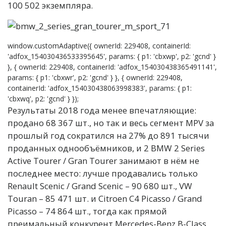
100 502 экземпляра.
window.customAdaptive({ ownerId: 229408, containerId:
'adfox_154030436533395645', params: { p1: 'cbxwp', p2: 'gcnd' }
}, { ownerId: 229408, containerId: 'adfox_154030438365491141',
params: { p1: 'cbxwr', p2: 'gcnd' } }, { ownerId: 229408,
containerId: 'adfox_154030438063998383', params: { p1:
'cbxwq', p2: 'gcnd' } });
Результаты 2018 года менее впечатляющие:
продано 68 367 шт., но так и весь сегмент MPV за
прошлый год сократился на 27% до 891 тысячи
проданных однообъёмников, и 2 BMW 2 Series
Active Tourer / Gran Tourer занимают в нём не
последнее место: лучше продавались только
Renault Scenic / Grand Scenic – 90 680 шт., VW
Touran – 85 471 шт. и Citroen C4 Picasso / Grand
Picasso – 74 864 шт., тогда как прямой
преимальный конкурент Mercedes-Benz B-Class