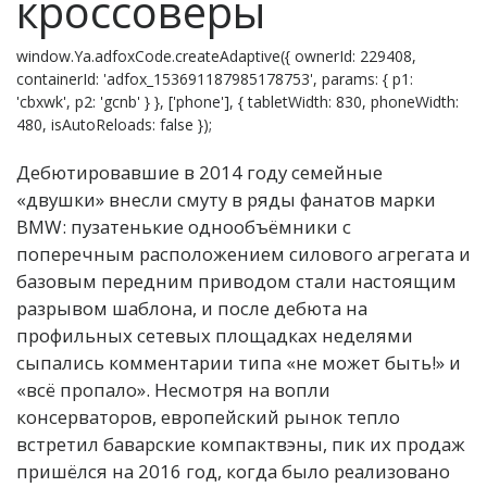
кроссоверы
window.Ya.adfoxCode.createAdaptive({ ownerId: 229408,
containerId: 'adfox_153691187985178753', params: { p1:
'cbxwk', p2: 'gcnb' } }, ['phone'], { tabletWidth: 830, phoneWidth:
480, isAutoReloads: false });
Дебютировавшие в 2014 году семейные
«двушки» внесли смуту в ряды фанатов марки
BMW: пузатенькие однообъёмники с
поперечным расположением силового агрегата и
базовым передним приводом стали настоящим
разрывом шаблона, и после дебюта на
профильных сетевых площадках неделями
сыпались комментарии типа «не может быть!» и
«всё пропало». Несмотря на вопли
консерваторов, европейский рынок тепло
встретил баварские компактвэны, пик их продаж
пришёлся на 2016 год, когда было реализовано