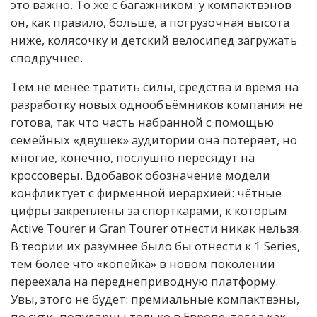
это важно. То же с багажником: у компактвэнов
он, как правило, больше, а погрузочная высота
ниже, колясочку и детский велосипед загружать
сподручнее.
Тем не менее тратить силы, средства и время на
разработку новых однообъёмников компания не
готова, так что часть набранной с помощью
семейных «двушек» аудитории она потеряет, но
многие, конечно, послушно пересядут на
кроссоверы. Вдобавок обозначение модели
конфликтует с фирменной иерархией: чётные
цифры закреплены за спорткарами, к которым
Active Tourer и Gran Tourer отнести никак нельзя.
В теории их разумнее было бы отнести к 1 Series,
тем более что «копейка» в новом поколении
переехала на переднеприводную платформу.
Увы, этого не будет: премиальные компактвэны,
по сути, популярны только в Европе, тогда как