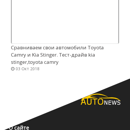
Сравниваем свои автомобили Toyota
О
Camry и Kia Stinger. Тест-драйв kia
о
stinger,toyota camry
b
03 Окт 2018
О сайте