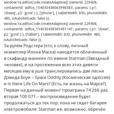
window.Ya.adfoxCode.createAdaptive({ ownerId: 229408,
containerId: 'adfox_154030438063998383', params: { p1:
'cbxwq', p2: 'gcnd' } }, ['phone'], { tabletWidth: 830, phoneWidth:
480, isAutoReloads: false });
window.Ya.adfoxCode.createAdaptive({ ownerId: 229408,
containerId: 'adfox_154030438365491141', params: { p1: 'cbxwr',
p2: 'gcnd' } }, ['tablet'], { tabletWidth: 830, phoneWidth: 480,
isAutoReloads: false });
За рулём Родстера (это, к слову, личный
экземпляр Илона Маска) находится облачённый
в скафандр манекен по имени Starman (Звёздный
человек), и на протяжении всех этих девяти
месяцев ему в уши транслировались две песни
Дэвида Боуи – Space Oddity (Космическая одиссея)
и Is there Life On Mars? (Есть ли жизнь на Марсе?).
Первая на данный момент проиграна 74 266 раз,
вторая 100 071 – воспроизведение будет
продолжаться до тех пор, пока не сядет батарея
электромобиля. Starman же, возможно, обречён