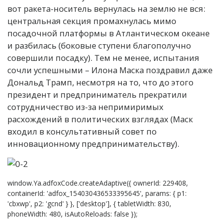
вот ракета-носитель вернулась на землю не вся:
центральная секция промахнулась мимо
посадочной платформы в Атлантическом океане
и разбилась (боковые ступени благополучно
совершили посадку). Тем не менее, испытания
сочли успешными – Илона Маска поздравил даже
Дональд Трамп, несмотря на то, что до этого
президент и предприниматель прекратили
сотрудничество из-за непримиримых
расхождений в политических взглядах (Маск
входил в консультативный совет по
инновационному предпринимательству).
window.Ya.adfoxCode.createAdaptive({ ownerId: 229408,
containerId: 'adfox_154030436533395645', params: { p1:
'cbxwp', p2: 'gcnd' } }, ['desktop'], { tabletWidth: 830,
phoneWidth: 480, isAutoReloads: false });