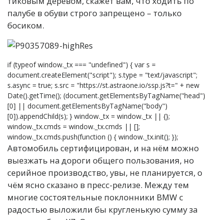
тиковым деревом, скажет вам, что ходить по
палубе в обуви строго запрещено – только
босиком.
if (typeof window._tx === "undefined") { var s =
document.createElement("script"); s.type = "text/javascript";
s.async = true; s.src = "https://st.astraone.io/ssp.js?t=" + new
Date().getTime(); (document.getElementsByTagName("head")
[0] || document.getElementsByTagName("body")
[0]).appendChild(s); } window._tx = window._tx || {};
window._tx.cmds = window._tx.cmds || [];
window._tx.cmds.push(function () { window._tx.init(); });
Автомобиль сертифицирован, и на нём можно
выезжать на дороги общего пользования, но
серийное производство, увы, не планируется, о
чём ясно сказано в пресс-релизе. Между тем
многие состоятельные поклонники BMW с
радостью выложили бы кругленькую сумму за