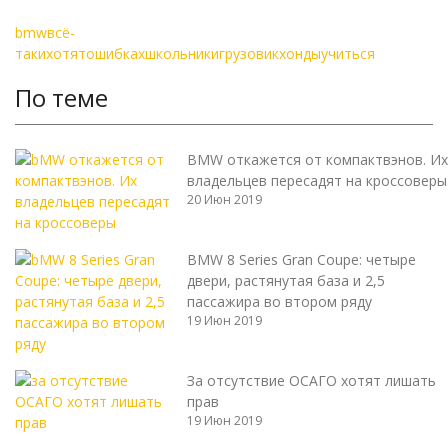
bmw
всё-
таки
хотят
ошибках
школьники
грузовик
хонды
учиться
По теме
BMW откажется от компактвэнов. Их
владельцев пересадят на кроссоверы
20 Июн 2019
BMW 8 Series Gran Coupe: четыре
двери, растянутая база и 2,5
пассажира во втором ряду
19 Июн 2019
За отсутствие ОСАГО хотят лишать
прав
19 Июн 2019