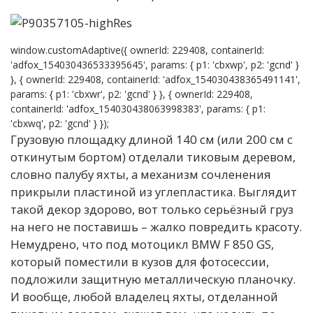
window.customAdaptive({ ownerId: 229408, containerId:
'adfox_154030436533395645', params: { p1: 'cbxwp', p2: 'gcnd' }
}, { ownerId: 229408, containerId: 'adfox_154030438365491141',
params: { p1: 'cbxwr', p2: 'gcnd' } }, { ownerId: 229408,
containerId: 'adfox_154030438063998383', params: { p1:
'cbxwq', p2: 'gcnd' } });
Грузовую площадку длиной 140 см (или 200 см с
откинутым бортом) отделали тиковым деревом,
словно палубу яхты, а механизм сочленения
прикрыли пластиной из углепластика. Выглядит
такой декор здорово, вот только серьёзный груз
на него не поставишь – жалко повредить красоту.
Немудрено, что под мотоцикл BMW F 850 GS,
который поместили в кузов для фотосессии,
подложили защитную металлическую планочку.
И вообще, любой владелец яхты, отделанной