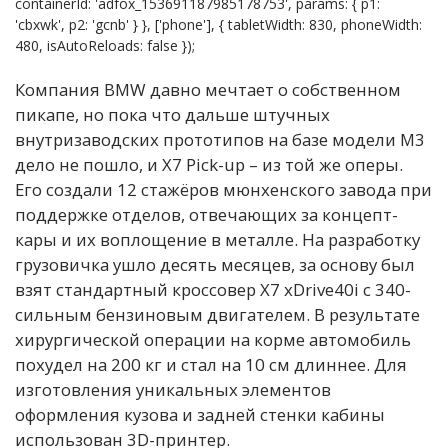
containerId: 'adfox_153691187985178753', params: { p1:
'cbxwk', p2: 'gcnb' } }, ['phone'], { tabletWidth: 830, phoneWidth:
480, isAutoReloads: false });
Компания BMW давно мечтает о собственном
пикапе, но пока что дальше штучных
внутризаводских прототипов на базе модели М3
дело не пошло, и X7 Pick-up – из той же оперы.
Его создали 12 стажёров мюнхенского завода при
поддержке отделов, отвечающих за концепт-
кары и их воплощение в металле. На разработку
грузовичка ушло десять месяцев, за основу был
взят стандартный кроссовер X7 xDrive40i с 340-
сильным бензиновым двигателем. В результате
хирургической операции на корме автомобиль
похудел на 200 кг и стал на 10 см длиннее. Для
изготовления уникальных элементов
оформления кузова и задней стенки кабины
использован 3D-принтер.