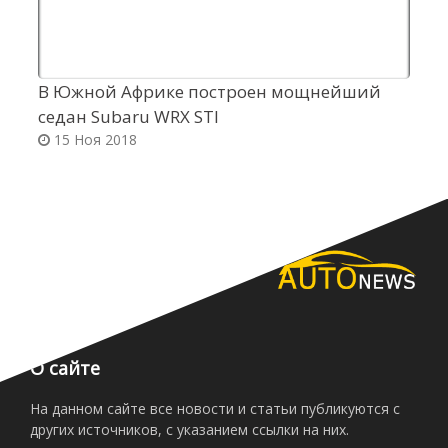
В Южной Африке построен мощнейший
М
седан Subaru WRX STI
н
15 Ноя 2018
О сайте
На данном сайте все новости и статьи публикуются с
других источников, с указанием ссылки на них.