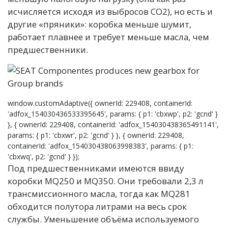
исчисляется исходя из выбросов СО2), но есть и
другие «пряники»: коробка меньше шумит,
работает плавнее и требует меньше масла, чем
предшественники.
window.customAdaptive({ ownerId: 229408, containerId:
'adfox_154030436533395645', params: { p1: 'cbxwp', p2: 'gcnd' }
}, { ownerId: 229408, containerId: 'adfox_154030438365491141',
params: { p1: 'cbxwr', p2: 'gcnd' } }, { ownerId: 229408,
containerId: 'adfox_154030438063998383', params: { p1:
'cbxwq', p2: 'gcnd' } });
Под предшественниками имеются ввиду
коробки MQ250 и MQ350. Они требовали 2,3 л
трансмиссионного масла, тогда как MQ281
обходится полутора литрами на весь срок
службы. Уменьшение объёма используемого