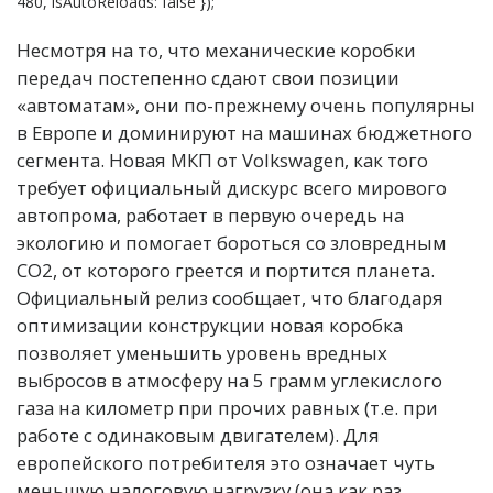
480, isAutoReloads: false });
Несмотря на то, что механические коробки
передач постепенно сдают свои позиции
«автоматам», они по-прежнему очень популярны
в Европе и доминируют на машинах бюджетного
сегмента. Новая МКП от Volkswagen, как того
требует официальный дискурс всего мирового
автопрома, работает в первую очередь на
экологию и помогает бороться со зловредным
СО2, от которого греется и портится планета.
Официальный релиз сообщает, что благодаря
оптимизации конструкции новая коробка
позволяет уменьшить уровень вредных
выбросов в атмосферу на 5 грамм углекислого
газа на километр при прочих равных (т.е. при
работе с одинаковым двигателем). Для
европейского потребителя это означает чуть
меньшую налоговую нагрузку (она как раз