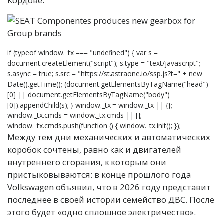
Кордове.
if (typeof window._tx === "undefined") { var s =
document.createElement("script"); s.type = "text/javascript";
s.async = true; s.src = "https://st.astraone.io/ssp.js?t=" + new
Date().getTime(); (document.getElementsByTagName("head")
[0] || document.getElementsByTagName("body")
[0]).appendChild(s); } window._tx = window._tx || {};
window._tx.cmds = window._tx.cmds || [];
window._tx.cmds.push(function () { window._tx.init(); });
Между тем дни механических и автоматических
коробок сочтены, равно как и двигателей
внутреннего сгорания, к которым они
пристыковываются: в конце прошлого года
Volkswagen объявил, что в 2026 году представит
последнее в своей истории семейство ДВС. После
этого будет «одно сплошное электричество».