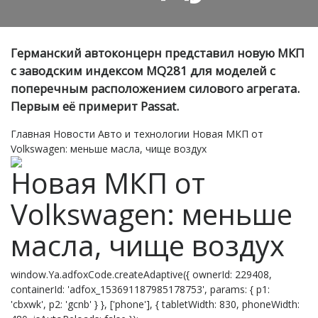
Германский автоконцерн представил новую МКП
с заводским индексом MQ281 для моделей с
поперечным расположением силового агрегата.
Первым её примерит Passat.
Главная
Новости
Авто и технологии
Новая МКП от
Volkswagen: меньше масла, чище воздух
Новая МКП от
Volkswagen: меньше
масла, чище воздух
window.Ya.adfoxCode.createAdaptive({ ownerId: 229408,
containerId: 'adfox_153691187985178753', params: { p1:
'cbxwk', p2: 'gcnb' } }, ['phone'], { tabletWidth: 830, phoneWidth: