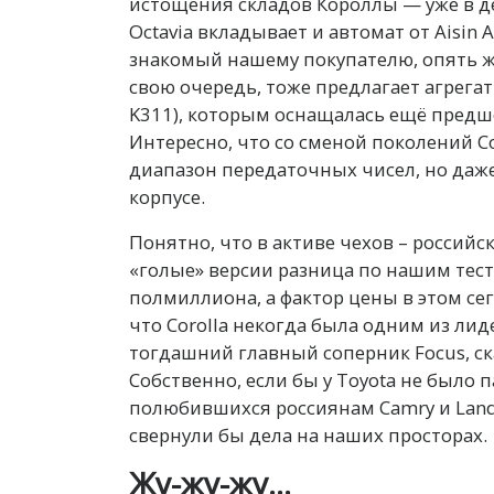
истощения складов Короллы — уже в де
Octavia вкладывает и автомат от Aisin
знакомый нашему покупателю, опять ж
свою очередь, тоже предлагает агрегат
K311), которым оснащалась ещё предше
Интересно, что со сменой поколений Co
диапазон передаточных чисел, но даже
корпусе.
Понятно, что в активе чехов – российск
«голые» версии разница по нашим тес
полмиллиона, а фактор цены в этом с
что Corolla некогда была одним из лиде
тогдашний главный соперник Focus, ск
Собственно, если бы у Toyota не было 
полюбившихся россиянам Camry и Land 
свернули бы дела на наших просторах.
Жу-жу-жу…