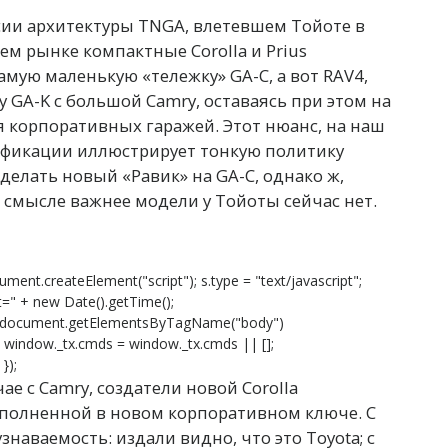
сии архитектуры TNGA, влетевшем Тойоте в
м рынке компактные Corolla и Prius
амую маленькую «тележку» GA-C, а вот RAV4,
 GA-K с большой Camry, оставаясь при этом на
я корпоративных гаражей. Этот нюанс, на наш
ификации иллюстрирует тонкую политику
делать новый «Равик» на GA-C, однако ж,
 смысле важнее модели у Тойоты сейчас нет.
ument.createElement("script"); s.type = "text/javascript";
s?t=" + new Date().getTime();
 document.getElementsByTagName("body")
}; window._tx.cmds = window._tx.cmds || [];
});
чае с Camry, создатели новой Corolla
полненной в новом корпоративном ключе. С
знаваемость: издали видно, что это Toyota; с