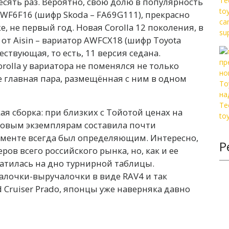
сять раз. Вероятно, свою долю в популярность
 AWF6F16 (шифр Skoda – FA69G111), прекрасно
е, не первый год.
Новая Corolla 12 поколения
, в
 от Aisin – вариатор AWFCX18 (шифр Toyota
ствующая, то есть, 11 версия седана.
rolla у вариатора не поменялся не только
 главная пара, размещённая с ним в одном
ая сборка: при близких с Тойотой ценах на
товым экземплярам составила почти
егменте всегда был определяющим. Интересно,
Р
ров всего российского рынка, но, как и ее
атилась на дно турнирной таблицы.
палочки-выручалочки в виде RAV4 и так
Cruiser Prado, японцы уже наверняка давно