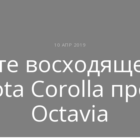
10 АПР 2019
те восходяще
ta Corolla п
Octavia