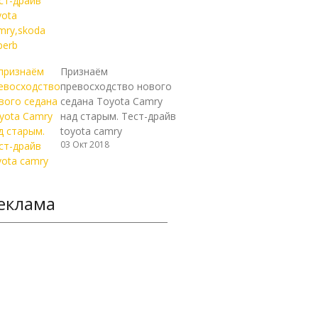
Признаём
превосходство нового
седана Toyota Camry
над старым. Тест-драйв
toyota camry
03 Окт 2018
еклама