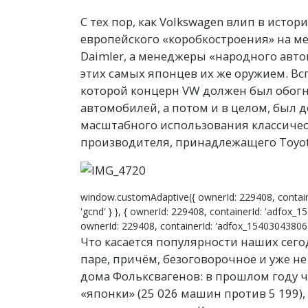
С
тех пор, как Volkswagen влип в истори
европейского «коробкостроения» на ме
Daimler, а менеджеры «народного авто
этих самых японцев их же оружием. Всп
которой концерн VW должен был обогна
автомобилей, а потом и в целом, был д
масштабного использования классичес
производителя, принадлежащего Toyot
window.customAdaptive({ ownerId: 229408, contain
'gcnd' } }, { ownerId: 229408, containerId: 'adfox_1
ownerId: 229408, containerId: 'adfox_15403043806399
Что касается популярности наших сег
паре, причём, безоговорочное и уже н
дома Фольксвагенов: в прошлом году ч
«японки» (25 026 машин против 5 199),