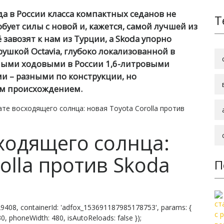
 в России класса компактных седанов не
Т
бует силы с новой и, кажется, самой лучшей из
 завозят к нам из Турции, а Skoda упорно
рушкой Octavia, глубоко локализованной в
мыми ходовыми в России 1,6-литровыми
 – разными по конструкции, но
им происхождением.
те восходящего солнца: новая Toyota Corolla против
ходящего солнца:
olla против Skoda
П
9408, containerId: 'adfox_153691187985178753', params: {
 830, phoneWidth: 480, isAutoReloads: false });