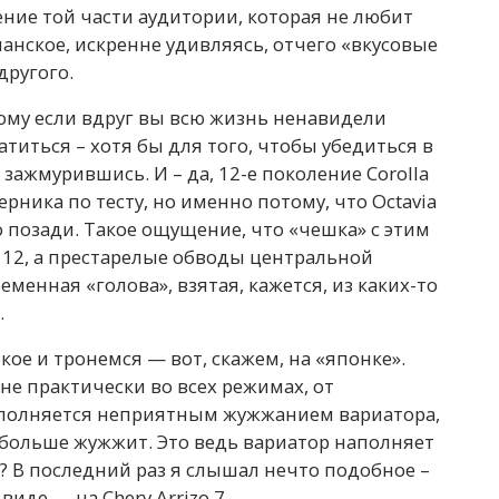
ение той части аудитории, которая не любит
анское, искренне удивляясь, отчего «вкусовые
другого.
тому если вдруг вы всю жизнь ненавидели
атиться – хотя бы для того, чтобы убедиться в
зажмурившись. И – да, 12-е поколение Corolla
рника по тесту, но именно потому, что Octavia
о позади. Такое ощущение, что «чешка» с этим
 12, а престарелые обводы центральной
енная «голова», взятая, кажется, из каких-то
.
ое и тронемся — вот, скажем, на «японке».
не практически во всех режимах, от
аполняется неприятным жужжанием вариатора,
м больше жужжит. Это ведь вариатор наполняет
 В последний раз я слышал нечто подобное –
иде — на Chery Arrizo 7.