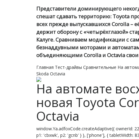
Представители доминирующего некогда
спешат сдавать территорию: Toyota про
всех прежде выпускавшихся Corolla – её
держит оборону с «четырёхглазой» ста
Калуге. Сравниваем модификации с са
безнаддувными моторами и автоматами
объединяющими Corolla и Octavia сво
Главная
Тест-драйвы
Сравнительные
На автома
Skoda Octavia
На автомате вос
новая Toyota Cor
Octavia
window.Ya.adfoxCode.createAdaptive({ ownerId: 22
p1: 'cbxwk', p2: 'gcnb' } }, ['phone'], { tabletWidth: