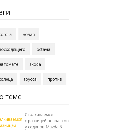
еги
corolla
новая
восходящего
octavia
автомате
skoda
солнца
toyota
против
о теме
Сталкиваемся
с разницей возрастов
у седанов Mazda 6