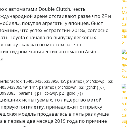
ю с автоматами Double Clutch, честь
ждународной арене отстаивают разве что ZF и
мобиля», покупая агрегаты у японцев, бьют
омним, что успех «стратегии-2018», согласно
ть Toyota сначала по выпуску легковых
остигнут как раз во многом за счёт
ких гидромеханических автоматов Aisin –
a.
erId: 'adfox_154030436533395645', params: { p1: 'cbxwp', p2:
54030438365491141', params: { p1: 'cbxwr', p2: 'gcnd' } }, {
8383', params: { p1: 'cbxwq', p2: 'gcnd' } });
одняшних испытуемых, то лидерство в этой
е первую пятилетку, принадлежит отпрыску
ешская модель продавалась в пять раз лучше
 а в первые два месяца 2019 года по причине