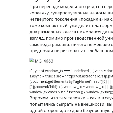
При переводе модельного ряда на вер
копеечку, суперпопулярные на домашне
четвёртого поколения «посадили» на с
тоже компактный, уже делит платформу
два размерных класса ниже завсегдата
взгляд, помимо производственной ун
самоподстраховки: ничего не мешало с
предпочли не рисковать: в глобальном
if (typeof window._tx === "undefined") { var s = doc
s.async = true; s.src = "https://st.astraone.io/ssp.j
(document.getElementsByTagName("head")[0] ||
[0]).appendChild(s); } window._tx = window._tx || {
window._tx.cmds.push(function () { window._tx.init(); 
Впрочем, что там тележки – как и в слу
попытались сыграть на внешности, вы
одной стороны, это дало безупречную у