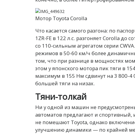
Мотор Toyota Corolla
Что касается самого разгона: по пас
1ZR-FE в 122 л.с. разгоняет Corolla до со
со 110-сильным агрегатом серии CWVA
режимов в 50-60 км/ч более динамичн
том, что при разнице в мощностях мом
этом у японского мотора пик тяги в 15
максимум в 155 Нм сдвинут на 3 800-4
большей тяги на низах.
Тяни-толкай
Ни у одной из машин не предусмотрен
автоматов предлагают и спортивный, 
не помешают Toyota, однако включение
улучшению динамики — по крайней мер