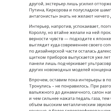
другой, экстерьер лишь усилил отторж
Путина, Киркорова и полусладкое шамп
антагонисты» знать не желают ничего 
Интерьер, напротив, успокаивает, поэ
Короллу, но втайне желали на ней прок
верности чувств — подходите к японке 
выглядит куда современнее своего сопе
по дизайнерской части осталась далек
щитком приборов выпускается уже лет
панели лишь подчёркивает ультрасоврем
других новомодных моделей концерна
Впрочем, оставим пока интерьеры в пок
Тронулись – не понравилось. При разго
вальяжного до динамичного, салон н
и чем сильнее нажата педаль газа, те
объём высоким металлическим звуком?
конечно, в более гипертрофированном в